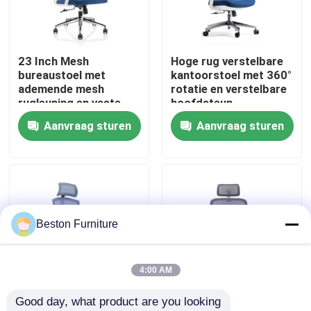
Fabriekstocht
23 Inch Mesh
Hoge rug verstelbare
bureaustoel met
kantoorstoel met 360°
Kwaliteitscontrole
ademende mesh
rotatie en verstelbare
rugleuning en vaste
hoofdsteun
armleuningen
Aanvraag sturen
Aanvraag sturen
Neem contact met ons op
Draaibare bureaustoel
Nieuws
Gevallen
Beston Furniture
Blog
4:00 AM
Good day, what product are you looking 
Bureau Werkstation Bureaus
Grijsblauwe
Grijze Witte Mesh