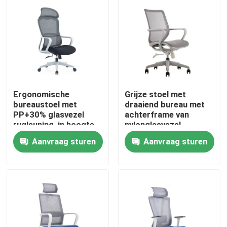
Ergonomische
Grijze stoel met
bureaustoel met
draaiend bureau met
PP+30% glasvezel
achterframe van
rugleuning, in hoogte
nylonglasvezel,
verstelbaar en met
schuimkussing en
Aanvraag sturen
Aanvraag sturen
nylon wielen
zwarte PU-wielen
Thuis
Producten
Over ons