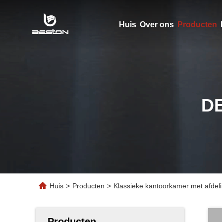
Huis
Over ons
Producten
D
Huis
>
Producten
>
Klassieke kantoorkamer met afdelin
Producten