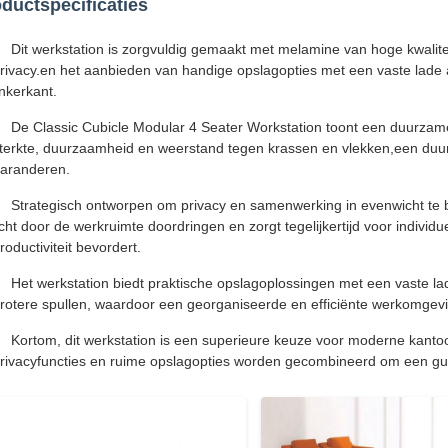
ductspecificaties
Dit werkstation is zorgvuldig gemaakt met melamine van hoge kwalit
rivacy.en het aanbieden van handige opslagopties met een vaste lade 
inkerkant.
De Classic Cubicle Modular 4 Seater Workstation toont een duurzame
terkte, duurzaamheid en weerstand tegen krassen en vlekken,een duur
aranderen.
Strategisch ontworpen om privacy en samenwerking in evenwicht te b
icht door de werkruimte doordringen en zorgt tegelijkertijd voor individ
roductiviteit bevordert.
Het werkstation biedt praktische opslagoplossingen met een vaste 
rotere spullen, waardoor een georganiseerde en efficiënte werkomgevin
Kortom, dit werkstation is een superieure keuze voor moderne kanto
rivacyfuncties en ruime opslagopties worden gecombineerd om een gu