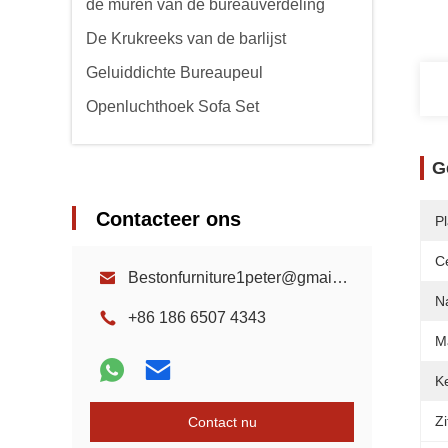
de muren van de bureauverdeling
De Krukreeks van de barlijst
Geluiddichte Bureaupeul
Openluchthoek Sofa Set
G
Contacteer ons
P
Ce
Bestonfurniture1peter@gmail.com
N
+86 186 6507 4343
Ma
K
Zi
Contact nu