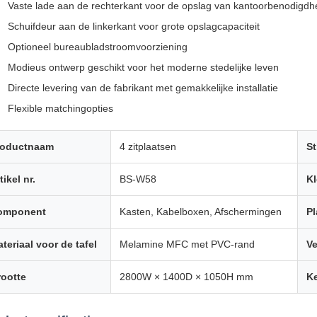
Vaste lade aan de rechterkant voor de opslag van kantoorbenodigd
Schuifdeur aan de linkerkant voor grote opslagcapaciteit
Optioneel bureaubladstroomvoorziening
Modieus ontwerp geschikt voor het moderne stedelijke leven
Directe levering van de fabrikant met gemakkelijke installatie
Flexible matchingopties
roductnaam
4 zitplaatsen
St
tikel nr.
BS-W58
Kl
omponent
Kasten, Kabelboxen, Afschermingen
Pl
teriaal voor de tafel
Melamine MFC met PVC-rand
Ve
ootte
2800W × 1400D × 1050H mm
K