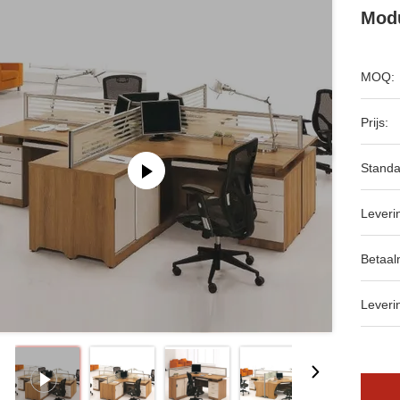
Modu
MOQ:
Prijs:
Standa
Leveri
Betaal
Leveri