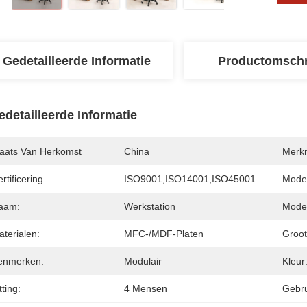
Gedetailleerde Informatie
Productomschr
edetailleerde Informatie
laats Van Herkomst
China
Merk
rtificering
ISO9001,ISO14001,ISO45001
Mode
aam:
Werkstation
Model
terialen:
MFC-/MDF-Platen
Groot
enmerken:
Modulair
Kleur
tting:
4 Mensen
Gebru