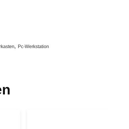
rkasten
,
Pc-Werkstation
en