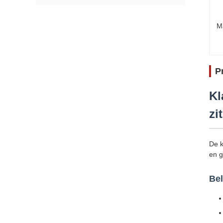
M
P
Kl
zi
De k
en 
Bel