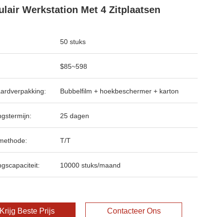
lair Werkstation Met 4 Zitplaatsen
50 stuks
$85~598
ardverpakking:
Bubbelfilm + hoekbeschermer + karton
ngstermijn:
25 dagen
methode:
T/T
ngscapaciteit:
10000 stuks/maand
Krijg Beste Prijs
Contacteer Ons