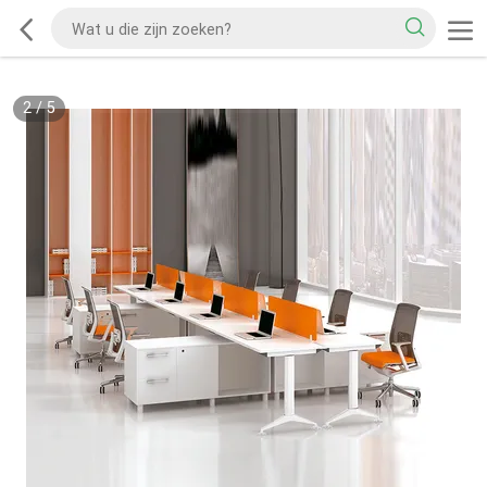
2
/
5