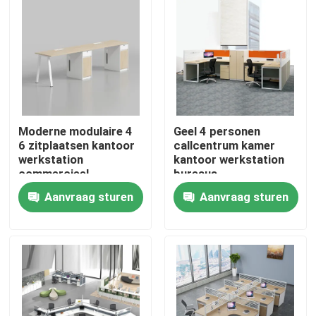
Moderne modulaire 4
Geel 4 personen
6 zitplaatsen kantoor
callcentrum kamer
werkstation
kantoor werkstation
commercieel
bureaus
personeel kantoor
Aanvraag sturen
Aanvraag sturen
bureau met privacy
scherm
Thuis
scheidingswand
Producten
Over ons