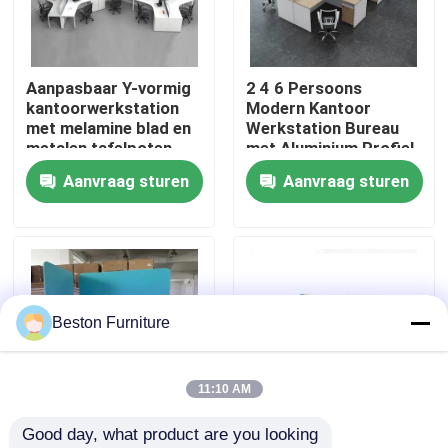
Fabriekstocht
Aanpasbaar Y-vormig
2 4 6 Persoons
kantoorwerkstation
Modern Kantoor
Kwaliteitscontrole
met melamine blad en
Werkstation Bureau
metalen tafelpoten
met Aluminium Profiel
Stof Materiaal en
Aanvraag sturen
Aanvraag sturen
Neem contact met ons op
30mm Dik Paneel
Nieuws
Gevallen
Beston Furniture
Blog
11:10 AM
Good day, what product are you looking 
Bureau Werkstation Bureaus
Aanpasbare grootte
Modulair werkstation