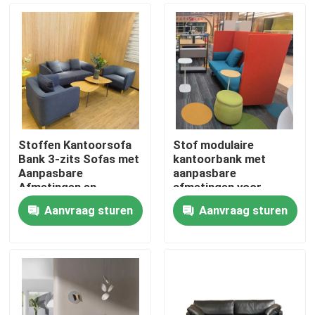
Stoffen Kantoorsofa
Stof modulaire
Bank 3-zits Sofas met
kantoorbank met
Aanpasbare
aanpasbare
Afmetingen en
afmetingen voor
Massief Houten Frame
kantoor- en
Aanvraag sturen
Aanvraag sturen
woonkamers
Thuis
Producten
Over ons