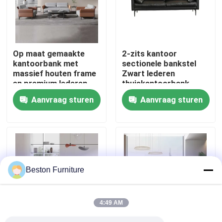
Fabriekstocht
Op maat gemaakte
2-zits kantoor
Kwaliteitscontrole
kantoorbank met
sectionele bankstel
massief houten frame
Zwart lederen
en premium lederen
thuiskantoorbank
Neem contact met ons op
bekleding
Aanvraag sturen
Aanvraag sturen
Nieuws
Gevallen
Beston Furniture
Blog
4:49 AM
Bureau Werkstation Bureaus