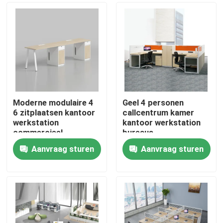
Moderne modulaire 4
Geel 4 personen
6 zitplaatsen kantoor
callcentrum kamer
werkstation
kantoor werkstation
commercieel
bureaus
personeel kantoor
Aanvraag sturen
Aanvraag sturen
bureau met privacy
Thuis
scherm
scheidingswand
Producten
Over ons