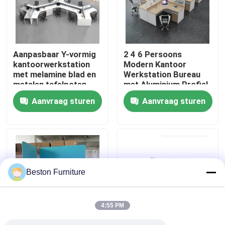
Fabriekstocht
Aanpasbaar Y-vormig
2 4 6 Persoons
Kwaliteitscontrole
kantoorwerkstation
Modern Kantoor
met melamine blad en
Werkstation Bureau
metalen tafelpoten
met Aluminium Profiel
Neem contact met ons op
Stof Materiaal en
Aanvraag sturen
Aanvraag sturen
30mm Dik Paneel
Nieuws
Gevallen
Beston Furniture
Blog
4:55 PM
Bureau Werkstation Bureaus