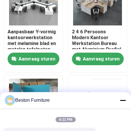
Fabriekstocht
Aanpasbaar Y-vormig
2 4 6 Persoons
Kwaliteitscontrole
kantoorwerkstation
Modern Kantoor
met melamine blad en
Werkstation Bureau
metalen tafelpoten
met Aluminium Profiel
Neem contact met ons op
Stof Materiaal en
Aanvraag sturen
Aanvraag sturen
30mm Dik Paneel
Nieuws
Gevallen
Beston Furniture
Blog
6:11 PM
Bureau Werkstation Bureaus