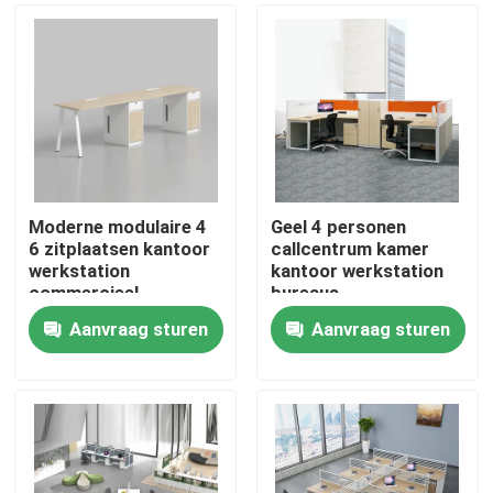
Moderne modulaire 4
Geel 4 personen
6 zitplaatsen kantoor
callcentrum kamer
werkstation
kantoor werkstation
commercieel
bureaus
personeel kantoor
Aanvraag sturen
Aanvraag sturen
bureau met privacy
Thuis
scherm
scheidingswand
Producten
Over ons