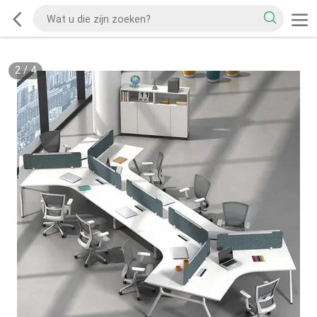
2
/
4