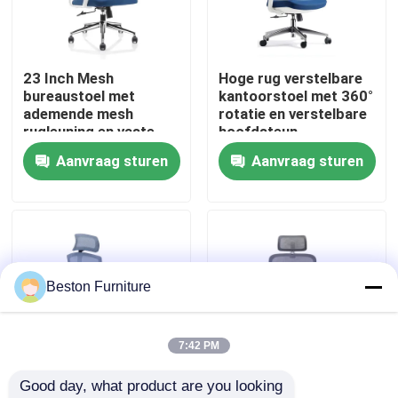
Fabriekstocht
23 Inch Mesh
Hoge rug verstelbare
bureaustoel met
kantoorstoel met 360°
Kwaliteitscontrole
ademende mesh
rotatie en verstelbare
rugleuning en vaste
hoofdsteun
armleuningen
Aanvraag sturen
Aanvraag sturen
Neem contact met ons op
Draaibare bureaustoel
Nieuws
Gevallen
Beston Furniture
Blog
7:42 PM
Good day, what product are you looking 
Bureau Werkstation Bureaus
Grijsblauwe
Grijze Witte Mesh