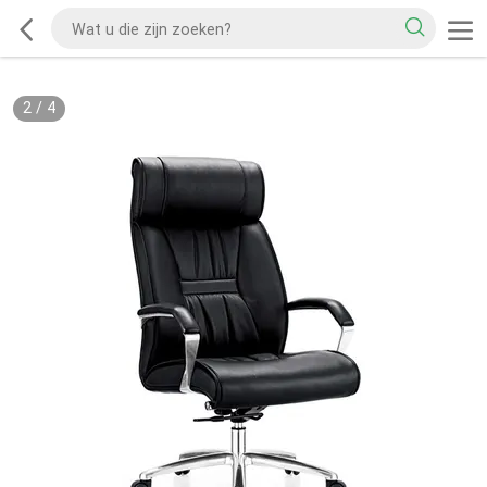
2
/
4