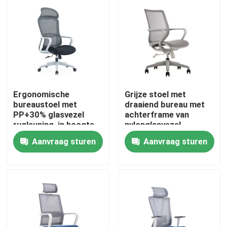
Ergonomische
Grijze stoel met
bureaustoel met
draaiend bureau met
PP+30% glasvezel
achterframe van
rugleuning, in hoogte
nylonglasvezel,
verstelbaar en met
schuimkussing en
Aanvraag sturen
Aanvraag sturen
nylon wielen
zwarte PU-wielen
Thuis
Producten
Over ons