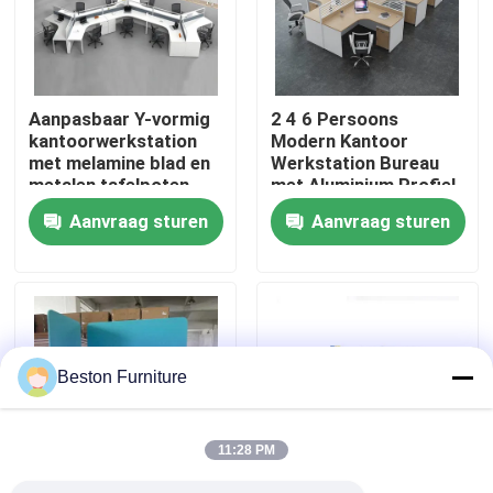
Fabriekstocht
Aanpasbaar Y-vormig
2 4 6 Persoons
Kwaliteitscontrole
kantoorwerkstation
Modern Kantoor
met melamine blad en
Werkstation Bureau
metalen tafelpoten
met Aluminium Profiel
Neem contact met ons op
Stof Materiaal en
Aanvraag sturen
Aanvraag sturen
30mm Dik Paneel
Nieuws
Gevallen
Beston Furniture
Blog
11:28 PM
Bureau Werkstation Bureaus