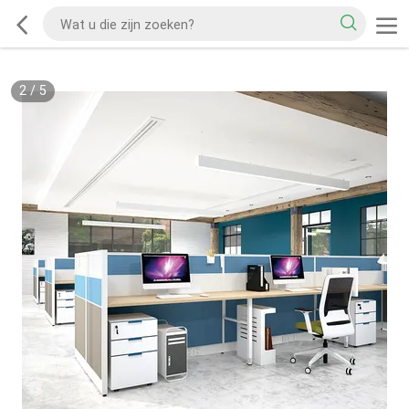
2
/
5