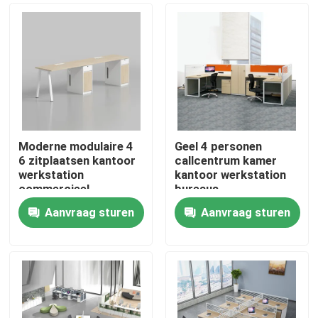
Moderne modulaire 4
Geel 4 personen
6 zitplaatsen kantoor
callcentrum kamer
werkstation
kantoor werkstation
commercieel
bureaus
personeel kantoor
Aanvraag sturen
Aanvraag sturen
bureau met privacy
Thuis
scherm
scheidingswand
Producten
Over ons