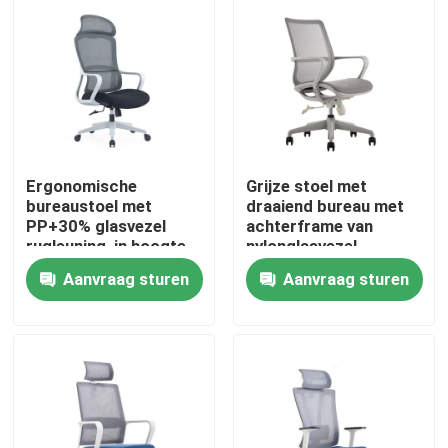
Ergonomische
Grijze stoel met
bureaustoel met
draaiend bureau met
PP+30% glasvezel
achterframe van
rugleuning, in hoogte
nylonglasvezel,
verstelbaar en met
schuimkussing en
Aanvraag sturen
Aanvraag sturen
nylon wielen
zwarte PU-wielen
Thuis
Producten
Over ons