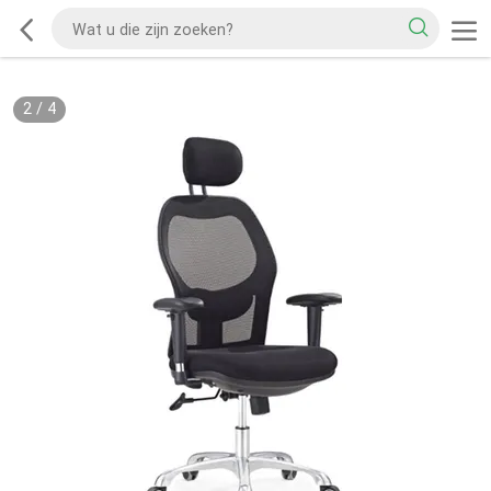
2
/
4