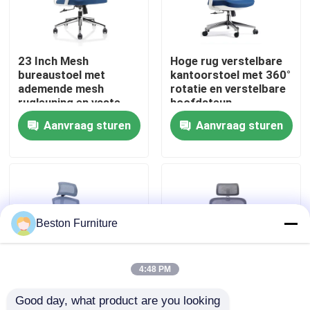
Fabriekstocht
23 Inch Mesh
Hoge rug verstelbare
bureaustoel met
kantoorstoel met 360°
Kwaliteitscontrole
ademende mesh
rotatie en verstelbare
rugleuning en vaste
hoofdsteun
armleuningen
Aanvraag sturen
Aanvraag sturen
Neem contact met ons op
Draaibare bureaustoel
Nieuws
Gevallen
Beston Furniture
Blog
4:48 PM
Good day, what product are you looking 
Bureau Werkstation Bureaus
Grijsblauwe
Grijze Witte Mesh