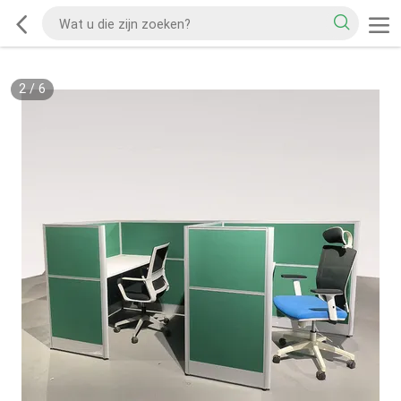
2
/
6