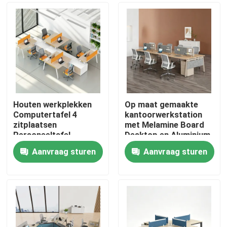
Houten werkplekken
Op maat gemaakte
Computertafel 4
kantoorwerkstation
zitplaatsen
met Melamine Board
Personeeltafel
Desktop en Aluminium
kantoorruimtes
Frame Modulair
Aanvraag sturen
Aanvraag sturen
Gezoniseerde
kantoormeubel
Thuis
werkplekken
Producten
Over ons