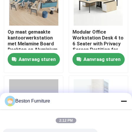
Fabriekstocht
Op maat gemaakte
Modular Office
Kwaliteitscontrole
kantoorwerkstation
Workstation Desk 4 to
met Melamine Board
6 Seater with Privacy
Desktop en Aluminium
Screen Partition for
Neem contact met ons op
Frame Modulair
Flexible Office Layouts
Aanvraag sturen
Aanvraag sturen
kantoormeubel
Nieuws
Gevallen
Beston Furniture
Blog
2:12 PM
Bureau Werkstation Bureaus