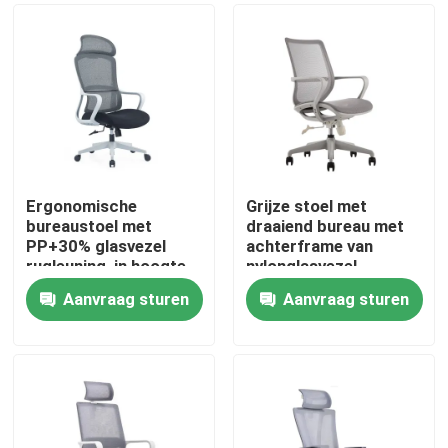
Ergonomische
Grijze stoel met
bureaustoel met
draaiend bureau met
PP+30% glasvezel
achterframe van
rugleuning, in hoogte
nylonglasvezel,
verstelbaar en met
schuimkussing en
Aanvraag sturen
Aanvraag sturen
nylon wielen
zwarte PU-wielen
Thuis
Producten
Over ons