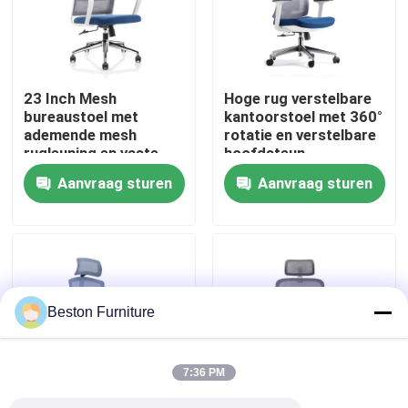
Fabriekstocht
23 Inch Mesh
Hoge rug verstelbare
Kwaliteitscontrole
bureaustoel met
kantoorstoel met 360°
ademende mesh
rotatie en verstelbare
rugleuning en vaste
hoofdsteun
Neem contact met ons op
armleuningen
Aanvraag sturen
Aanvraag sturen
Draaibare bureaustoel
Nieuws
Gevallen
Beston Furniture
Blog
7:36 PM
Bureau Werkstation Bureaus