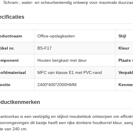
Schram-, water- en scheurbestendig ontwerp voor maximale duurza
cificaties
oductnaam
Office-opslagkasten
Stijl
tikel nr.
BS-F17
Kleur
omponent
Houten bergkast met deur
Plaats
ofdmateriaal
MFC van klasse E1 met PVC-rand
Verpak
ootte
2400*400*2000HMM
Kenme
oductkenmerken
antoorkas is een veelzijdig en stijlvol meubelstuk ontworpen om effici
ooromgevingen.dit kastje heeft een rijke donkere houtkorrel kleur, aan
te van 240 cm.