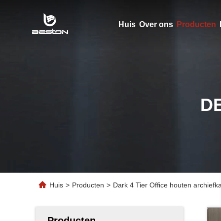
Huis
Over ons
Producten
D
Huis
>
Producten
>
Dark 4 Tier Office houten archief
Producten