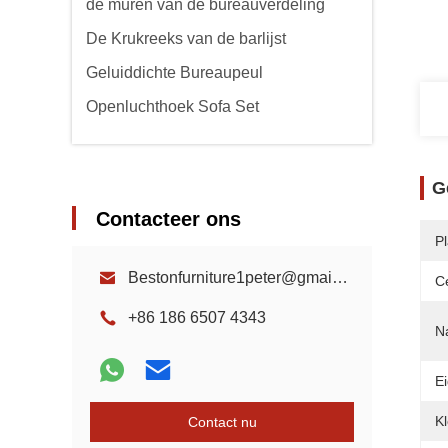
de muren van de bureauverdeling
De Krukreeks van de barlijst
Geluiddichte Bureaupeul
Openluchthoek Sofa Set
G
Contacteer ons
P
Bestonfurniture1peter@gmail.com
Ce
+86 186 6507 4343
N
E
Kl
Contact nu