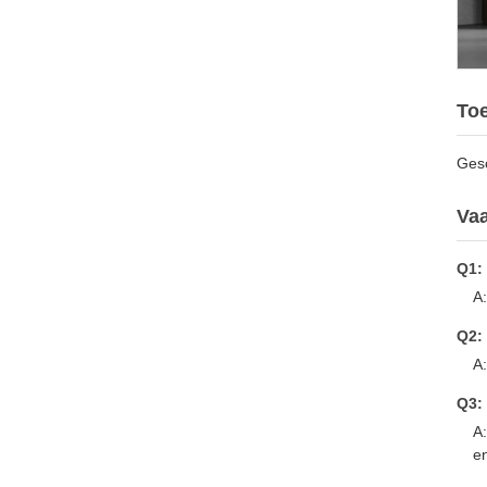
To
Gesc
Vaa
Q1:
A:
Q2:
A:
Q3:
A:
e