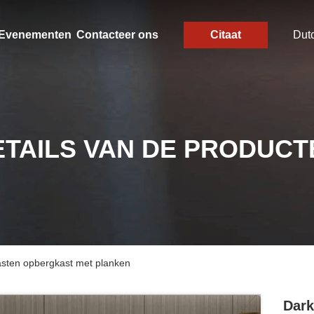
Evenementen
Contacteer ons
Citaat
Dut
ETAILS VAN DE PRODUCT
kasten opbergkast met planken
Dark