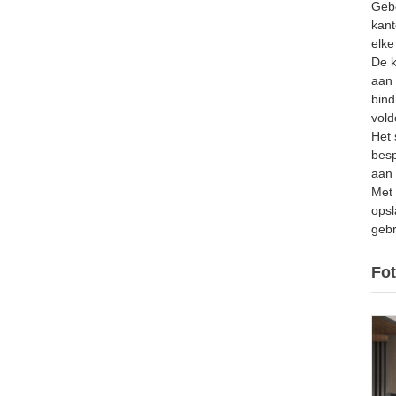
Gebo
kant
elke
De k
aan 
bind
vold
Het 
besp
aan 
Met 
opsl
gebr
Fot