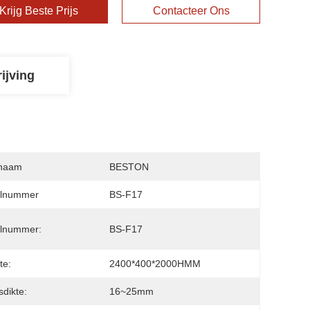
Krijg Beste Prijs
Contacteer Ons
ijving
naam
BESTON
lnummer
BS-F17
lnummer:
BS-F17
te:
2400*400*2000HMM
dikte:
16~25mm