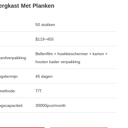
rgkast Met Planken
50 stukken
$119~455
Bellenfilm + hoekbeschermer + karton +
ardverpakking:
houten kader verpakking
ngstermijn:
45 dagen
methode:
T/T
ngscapaciteit:
30000pcs/month