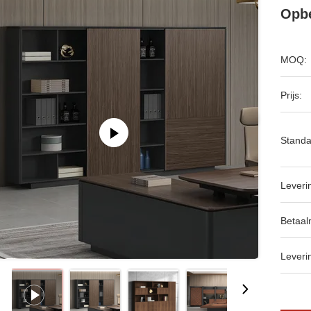
Opbe
MOQ:
Prijs:
Standa
Leveri
Betaal
Leveri