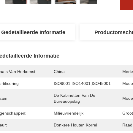
Gedetailleerde Informatie
Productomschr
edetailleerde Informatie
laats Van Herkomst
China
Merk
rtificering
ISO9001,ISO14001,ISO45001
Mode
De Kabinetten Van De 
aam:
Mode
Bureauopslag
igenschappen:
Milieuvriendelijk
Groot
eur:
Donkere Houten Korrel
Raads