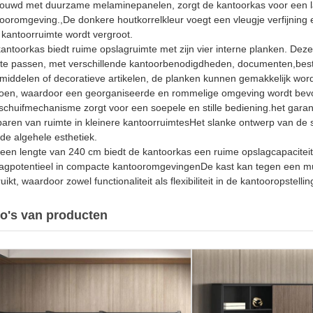
uwd met duurzame melaminepanelen, zorgt de kantoorkas voor een la
ooromgeving.,De donkere houtkorrelkleur voegt een vleugje verfijning
 kantoorruimte wordt vergroot.
antoorkas biedt ruime opslagruimte met zijn vier interne planken. Dez
te passen, met verschillende kantoorbenodigdheden, documenten,bes
middelen of decoratieve artikelen, de planken kunnen gemakkelijk wor
oen, waardoor een georganiseerde en rommelige omgeving wordt bev
schuifmechanisme zorgt voor een soepele en stille bediening.het gara
aren van ruimte in kleinere kantoorruimtesHet slanke ontwerp van de 
de algehele esthetiek.
een lengte van 240 cm biedt de kantoorkas een ruime opslagcapaciteit
agpotentieel in compacte kantooromgevingenDe kast kan tegen een mu
uikt, waardoor zowel functionaliteit als flexibiliteit in de kantooropstell
o's van producten