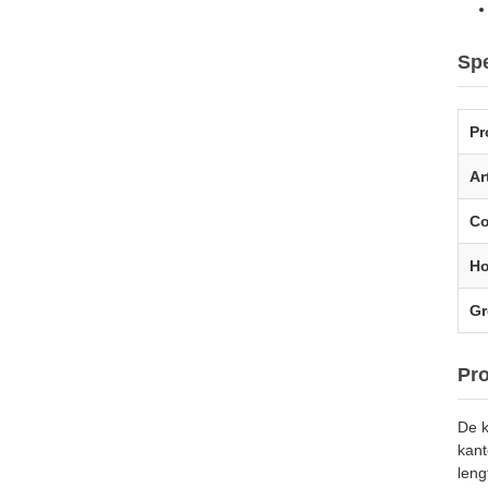
Spe
Pr
Ar
C
Ho
Gr
Pr
De k
kant
leng