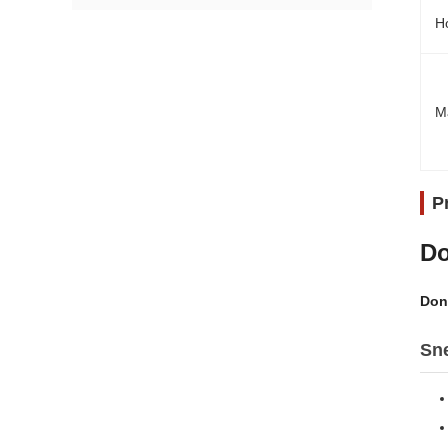
Ho
M
P
Do
Don
Sne