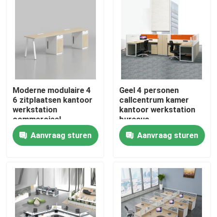
Moderne modulaire 4
Geel 4 personen
6 zitplaatsen kantoor
callcentrum kamer
werkstation
kantoor werkstation
commercieel
bureaus
personeel kantoor
Aanvraag sturen
Aanvraag sturen
bureau met privacy
scherm
Thuis
scheidingswand
Producten
Over ons