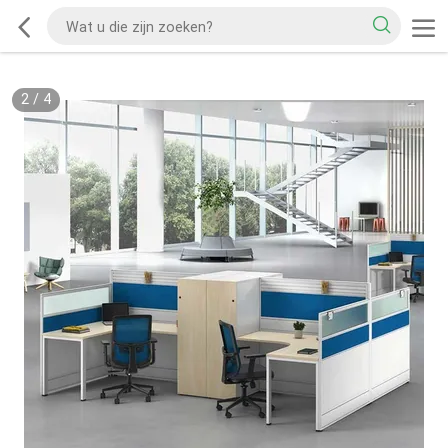
2
/
4