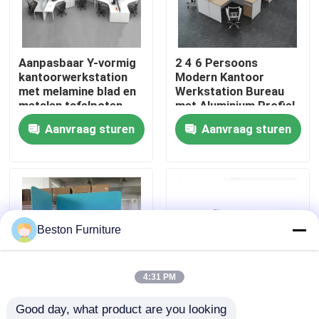
Fabriekstocht
Aanpasbaar Y-vormig
2 4 6 Persoons
kantoorwerkstation
Modern Kantoor
Kwaliteitscontrole
met melamine blad en
Werkstation Bureau
metalen tafelpoten
met Aluminium Profiel
Stof Materiaal en
Aanvraag sturen
Aanvraag sturen
Neem contact met ons op
30mm Dik Paneel
Nieuws
Gevallen
Beston Furniture
Blog
4:31 PM
Good day, what product are you looking 
Bureau Werkstation Bureaus
Aanpasbare grootte
Modulair werkstation