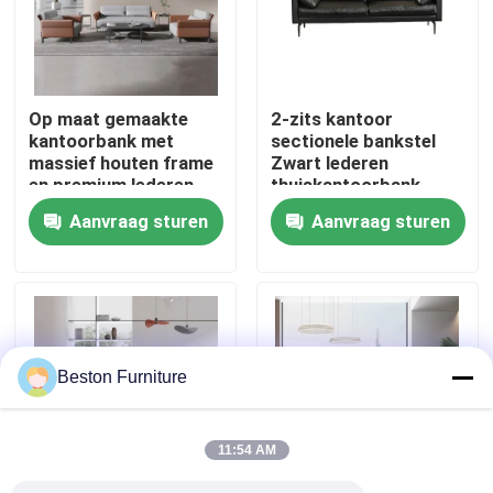
Fabriekstocht
Op maat gemaakte
2-zits kantoor
Kwaliteitscontrole
kantoorbank met
sectionele bankstel
massief houten frame
Zwart lederen
en premium lederen
thuiskantoorbank
Neem contact met ons op
bekleding
Aanvraag sturen
Aanvraag sturen
Nieuws
Gevallen
Beston Furniture
Blog
11:54 AM
Bureau Werkstation Bureaus