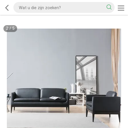
2
/
5