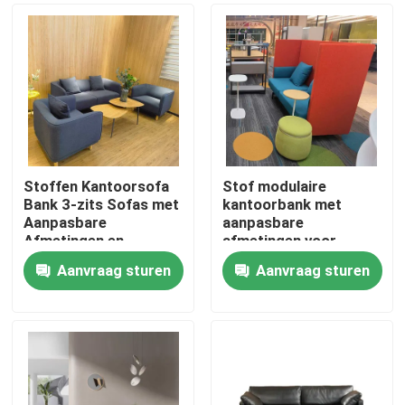
Stoffen Kantoorsofa
Stof modulaire
Bank 3-zits Sofas met
kantoorbank met
Aanpasbare
aanpasbare
Afmetingen en
afmetingen voor
Massief Houten Frame
kantoor- en
Aanvraag sturen
Aanvraag sturen
woonkamers
Thuis
Producten
Over ons