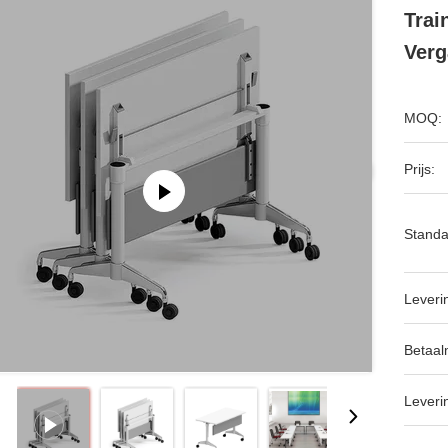
Trai
Verg
MOQ:
Prijs:
Standa
Leveri
Betaal
Leveri