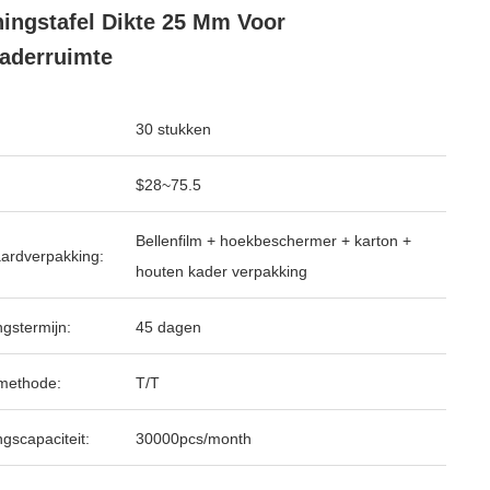
ningstafel Dikte 25 Mm Voor
aderruimte
30 stukken
$28~75.5
Bellenfilm + hoekbeschermer + karton +
ardverpakking:
houten kader verpakking
ngstermijn:
45 dagen
methode:
T/T
ngscapaciteit:
30000pcs/month