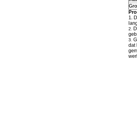
Gro
Pro
1. D
lang
D
2.
geb
G
3.
dat 
gem
wer