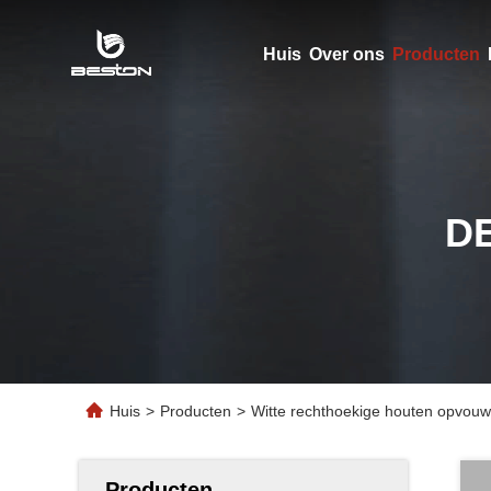
Huis
Over ons
Producten
D
Huis
>
Producten
>
Witte rechthoekige houten opvouwb
Producten