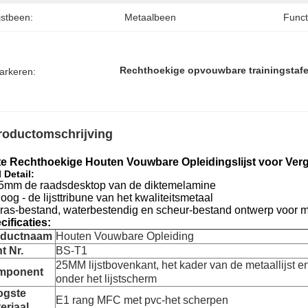
jstbeen:
Metaalbeen
Funct
Rechthoekige opvouwbare trainingstafe
arkeren:
roductomschrijving
te Rechthoekige Houten Vouwbare Opleidingslijst voor Ver
 Detail:
5mm de raadsdesktop van de diktemelamine
oog - de lijsttribune van het kwaliteitsmetaal
Kras-bestand, waterbestendig en scheur-bestand ontwerp voo
cificaties:
oductnaam
Houten Vouwbare Opleiding
t Nr.
BS-T1
25MM lijstbovenkant, het kader van de metaallijst e
mponent
onder het lijstscherm
ogste
E1 rang MFC met pvc-het scherpen
eriaal