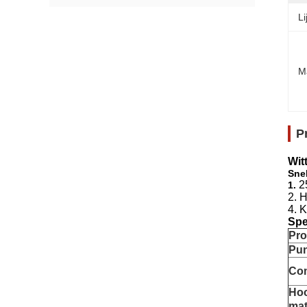
Li
M
P
Wit
Snel
2
1.
2. H
4. 
Spe
Pr
Pun
Co
Ho
mat