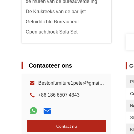
de muren van de bureauverdeling
De Krukreeks van de barlijst
Geluiddichte Bureaupeul
Openluchthoek Sofa Set
Contacteer ons
G
P
Bestonfurniture1peter@gmail.com
Ce
+86 186 6507 4343
N
Sti
Contact nu
Kl