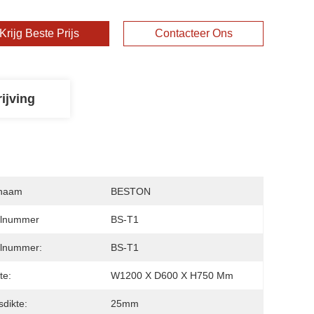
Krijg Beste Prijs
Contacteer Ons
ijving
naam
BESTON
lnummer
BS-T1
lnummer:
BS-T1
te:
W1200 X D600 X H750 Mm
dikte:
25mm