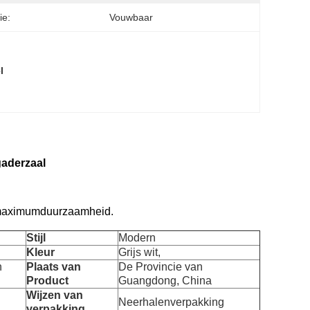
ie:
Vouwbaar
l
gaderzaal
r maximumduurzaamheid.
Stijl
Modern
Kleur
Grijs wit,
n
Plaats van
De Provincie van
Product
Guangdong, China
Wijzen van
Neerhalenverpakking
verpakking