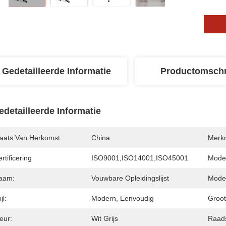
Gedetailleerde Informatie
Productomschr
edetailleerde Informatie
laats Van Herkomst
China
Merk
rtificering
ISO9001,ISO14001,ISO45001
Mode
aam:
Vouwbare Opleidingslijst
Mode
jl:
Modern, Eenvoudig
Groot
eur:
Wit Grijs
Raads