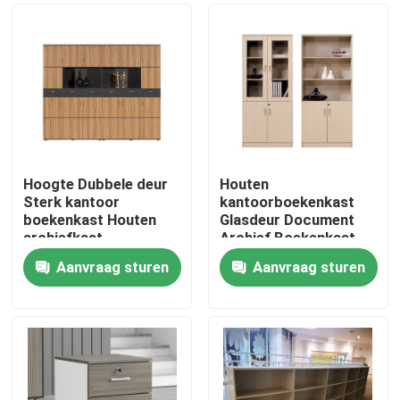
Hoogte Dubbele deur
Houten
Sterk kantoor
kantoorboekenkast
boekenkast Houten
Glasdeur Document
archiefkast
Archief Boekenkast
Aanvraag sturen
Aanvraag sturen
Thuis
Producten
Over ons