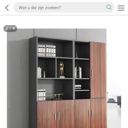
2
/
4