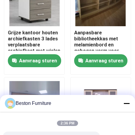
Fabriekstocht
Grijze kantoor houten
Aanpasbare
Kwaliteitscontrole
archiefkasten 3 lades
bibliotheekkas met
verplaatsbare
melamienbord en
archiefkast met wielen
gebogen vorm voor
Neem contact met ons op
kantooropslag
Aanvraag sturen
Aanvraag sturen
Nieuws
Gevallen
Beston Furniture
Blog
2:36 PM
Bureau Werkstation Bureaus