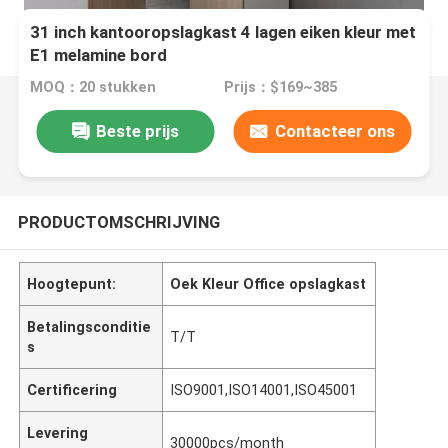
31 inch kantooropslagkast 4 lagen eiken kleur met
E1 melamine bord
MOQ：20 stukken
Prijs：$169~385
Beste prijs
Contacteer ons
PRODUCTOMSCHRIJVING
Hoogtepunt:
Oek Kleur Office opslagkast
Betalingsconditie
T/T
s
Certificering
ISO9001,ISO14001,ISO45001
Levering
30000pcs/month