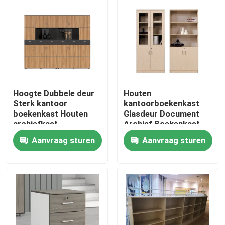
Hoogte Dubbele deur
Houten
Sterk kantoor
kantoorboekenkast
boekenkast Houten
Glasdeur Document
archiefkast
Archief Boekenkast
Aanvraag sturen
Aanvraag sturen
Thuis
Producten
Over ons