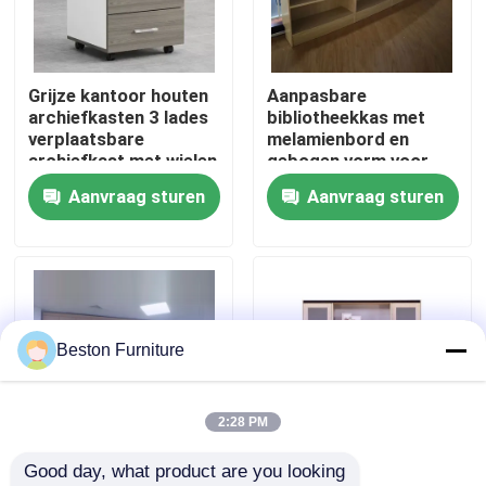
Fabriekstocht
Grijze kantoor houten
Aanpasbare
archiefkasten 3 lades
bibliotheekkas met
Kwaliteitscontrole
verplaatsbare
melamienbord en
archiefkast met wielen
gebogen vorm voor
kantooropslag
Aanvraag sturen
Aanvraag sturen
Neem contact met ons op
Nieuws
Gevallen
Beston Furniture
Blog
2:28 PM
Good day, what product are you looking 
Bureau Werkstation Bureaus
Gepersonaliseerde
Hoog krabbestendige