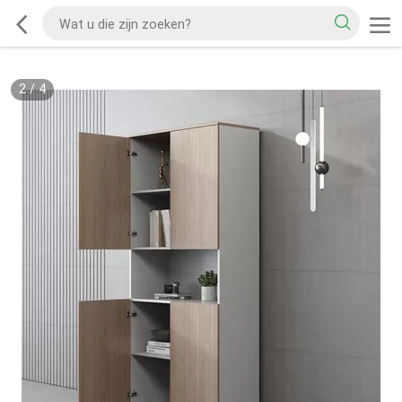
2
/
4