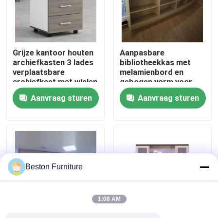
Fabriekstocht
Grijze kantoor houten
Aanpasbare
Kwaliteitscontrole
archiefkasten 3 lades
bibliotheekkas met
verplaatsbare
melamienbord en
archiefkast met wielen
gebogen vorm voor
Neem contact met ons op
kantooropslag
Aanvraag sturen
Aanvraag sturen
Nieuws
Gevallen
Beston Furniture
Blog
1:08 AM
Bureau Werkstation Bureaus