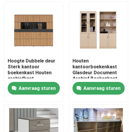
Hoogte Dubbele deur
Houten
Sterk kantoor
kantoorboekenkast
boekenkast Houten
Glasdeur Document
archiefkast
Archief Boekenkast
Aanvraag sturen
Aanvraag sturen
Thuis
Producten
Over ons