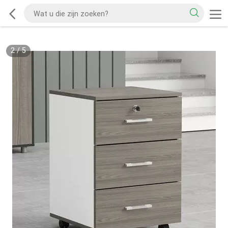
2
/
5