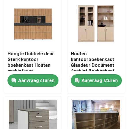
Hoogte Dubbele deur
Houten
Sterk kantoor
kantoorboekenkast
boekenkast Houten
Glasdeur Document
archiefkast
Archief Boekenkast
Aanvraag sturen
Aanvraag sturen
Thuis
Producten
Over ons