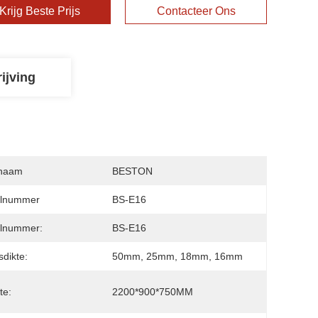
Krijg Beste Prijs
Contacteer Ons
ijving
naam
BESTON
lnummer
BS-E16
lnummer:
BS-E16
dikte:
50mm, 25mm, 18mm, 16mm
te:
2200*900*750MM