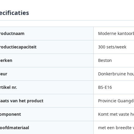
ecificaties
roductnaam
Moderne kantoor
roductiecapaciteit
300 sets/week
erken
Beston
leur
Donkerbruine hou
rtikel nr.
BS-E16
laats van het product
Provincie Guangd
omponent
Komt met vaste h
oofdmateriaal
met een breedte 