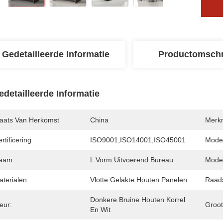
Gedetailleerde Informatie
Productomschr
edetailleerde Informatie
laats Van Herkomst
China
Merk
rtificering
ISO9001,ISO14001,ISO45001
Mode
aam:
L Vorm Uitvoerend Bureau
Mode
terialen:
Vlotte Gelakte Houten Panelen
Raads
Donkere Bruine Houten Korrel 
eur:
Groot
En Wit