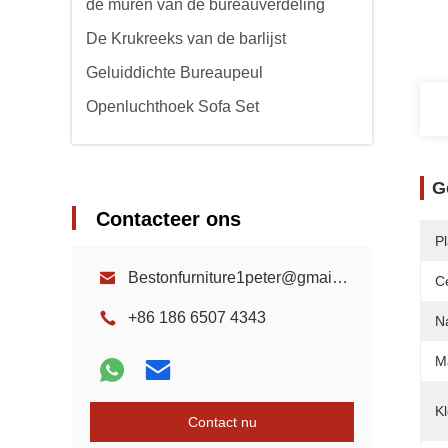
de muren van de bureauverdeling
De Krukreeks van de barlijst
Geluiddichte Bureaupeul
Openluchthoek Sofa Set
G
Contacteer ons
P
Bestonfurniture1peter@gmail.com
Ce
+86 186 6507 4343
N
Ma
Kl
Contact nu