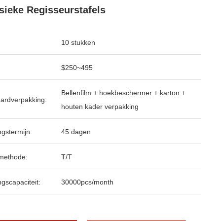
sieke Regisseurstafels
10 stukken
$250~495
Bellenfilm + hoekbeschermer + karton +
ardverpakking:
houten kader verpakking
ngstermijn:
45 dagen
methode:
T/T
ngscapaciteit:
30000pcs/month