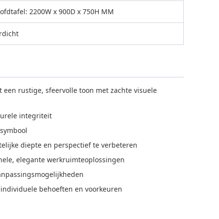
oofdtafel: 2200W x 900D x 750H MM
rdicht
 een rustige, sfeervolle toon met zachte visuele
urele integriteit
ssymbool
lijke diepte en perspectief te verbeteren
onele, elegante werkruimteoplossingen
aanpassingsmogelijkheden
an individuele behoeften en voorkeuren