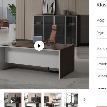
Klas
MOQ:
Prijs:
Standa
Leveri
Betaal
Leveri