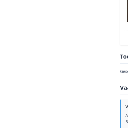
To
Ges
Va
V
A
B