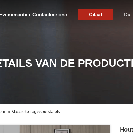
Evenementen
Contacteer ons
Citaat
Dut
ETAILS VAN DE PRODUCT
0 mm Klassieke regisseurstafels
Hout