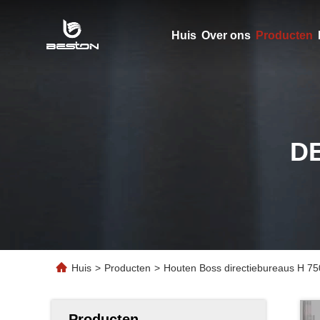
Huis
Over ons
Producten
D
Huis
>
Producten
>
Houten Boss directiebureaus H 75
Producten