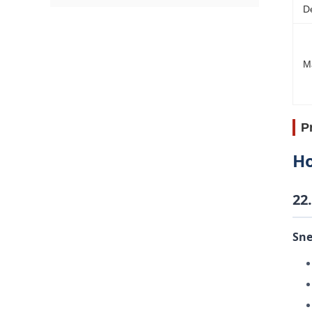
D
M
P
Ho
22
Sne