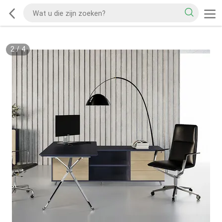
2
/
4