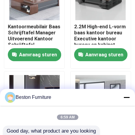
Fabriekstocht
Kantoormeubilair Baas
2.2M High-end L-vorm
Schrijftafel Manager
baas kantoor bureau
Kwaliteitscontrole
Uitvoerend Kantoor
Executive kantoor
Schrijftafel
bureau en kabinet
Aanvraag sturen
Aanvraag sturen
Neem contact met ons op
Nieuws
Gevallen
Beston Furniture
Blog
6:59 AM
Good day, what product are you looking 
Bureau Werkstation Bureaus
2 meter 50 mm
Grootte 1800 mm