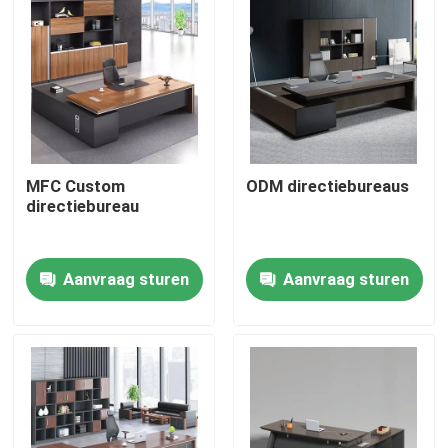
MFC Custom
ODM directiebureaus
directiebureau
Aanvraag sturen
Aanvraag sturen
Thuis
Producten
Over ons