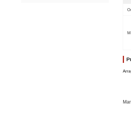
O
M
P
Arra
Mar