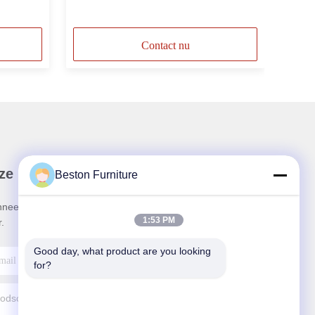
Director-tafels
Contact nu
ze Nieuwsbrief
Beston Furniture
neer u op onze nieuwsbrief voor kortingen en
1:53 PM
.
Good day, what product are you looking 
for?