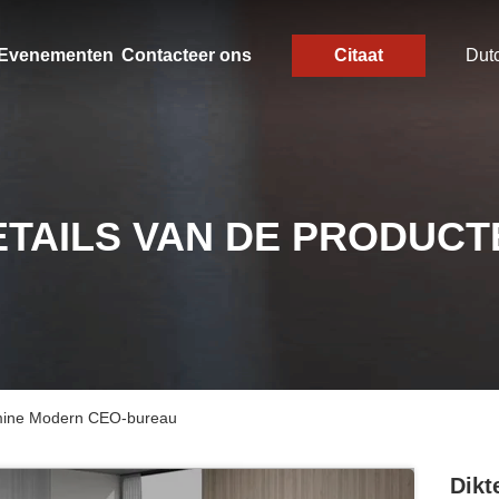
Evenementen
Contacteer ons
Citaat
Dut
ETAILS VAN DE PRODUCT
amine Modern CEO-bureau
Dikt