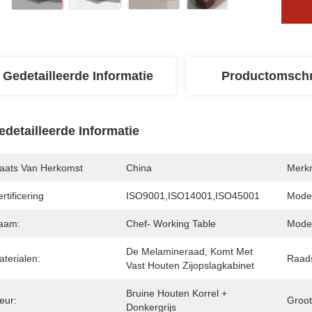
Gedetailleerde Informatie
Productomschr
edetailleerde Informatie
laats Van Herkomst
China
Merk
rtificering
ISO9001,ISO14001,ISO45001
Mode
aam:
Chef- Working Table
Mode
De Melamineraad, Komt Met 
terialen:
Raads
Vast Houten Zijopslagkabinet
Bruine Houten Korrel + 
eur:
Groot
Donkergrijs