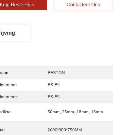
Krijg Beste Prijs
Contacteer Ons
ijving
naam
BESTON
lnummer
BS-E9
lnummer:
BS-E9
dikte:
50mm, 25mm, 18mm, 16mm
te:
2000*900*750MM