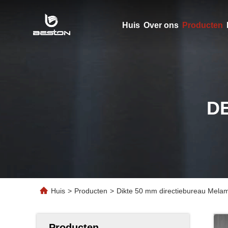
Huis
Over ons
Producten
D
Huis
>
Producten
>
Dikte 50 mm directiebureau Mel
Producten