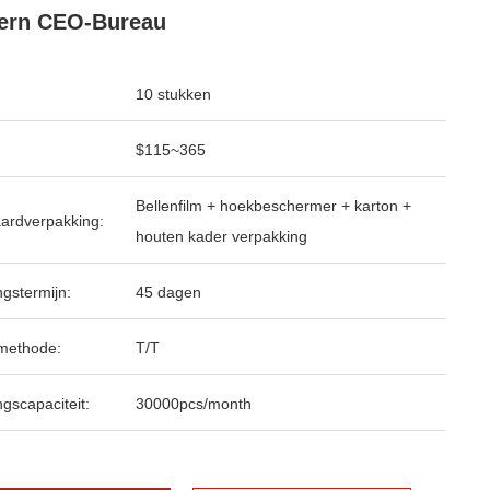
ern CEO-Bureau
10 stukken
$115~365
Bellenfilm + hoekbeschermer + karton +
ardverpakking:
houten kader verpakking
ngstermijn:
45 dagen
methode:
T/T
ngscapaciteit:
30000pcs/month