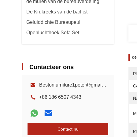
de muren van de bureauverdeling
De Krukreeks van de barlijst
Geluiddichte Bureaupeul
Openluchthoek Sofa Set
G
Contacteer ons
P
Bestonfurniture1peter@gmail.com
Ce
+86 186 6507 4343
N
Ma
Contact nu
Kl