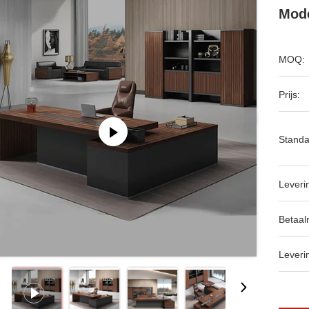
Mod
MOQ:
Prijs:
Standa
Leveri
Betaal
Leveri