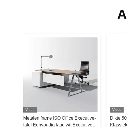
A
Video
Video
reau
Metalen frame ISO Office Executive-
Dikte 5
tafel Eenvoudig laag wit Executive-
Klassiek