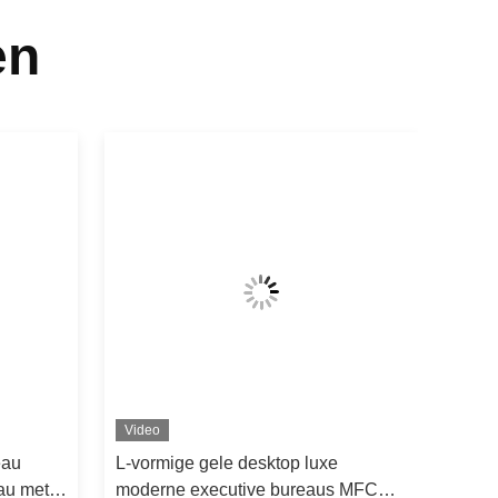
en
Video
eau
L-vormige gele desktop luxe
au met
moderne executive bureaus MFC