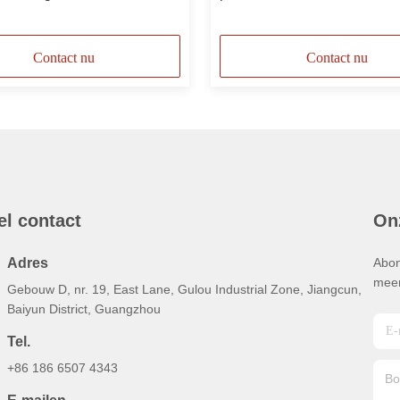
Kabinet
Contact nu
Contact nu
el contact
On
Adres
Abon
meer
Gebouw D, nr. 19, East Lane, Gulou Industrial Zone, Jiangcun,
Baiyun District, Guangzhou
Tel.
+86 186 6507 4343