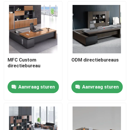
MFC Custom
ODM directiebureaus
directiebureau
Aanvraag sturen
Aanvraag sturen
Thuis
Producten
Over ons