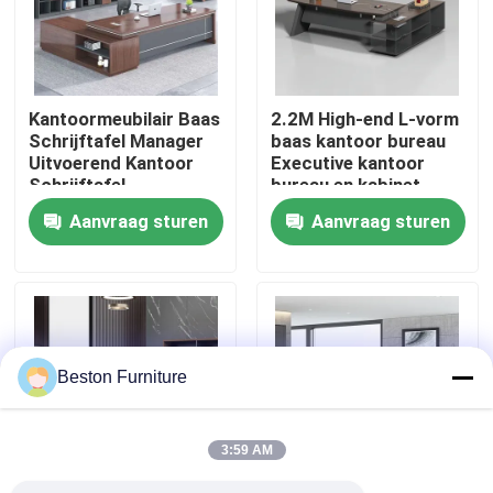
Fabriekstocht
Kantoormeubilair Baas
2.2M High-end L-vorm
Kwaliteitscontrole
Schrijftafel Manager
baas kantoor bureau
Uitvoerend Kantoor
Executive kantoor
Schrijftafel
bureau en kabinet
Neem contact met ons op
Aanvraag sturen
Aanvraag sturen
Nieuws
Gevallen
Beston Furniture
Blog
3:59 AM
Bureau Werkstation Bureaus