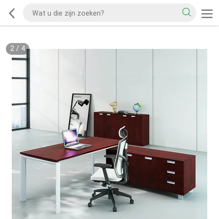
2
/
4