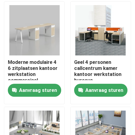
Moderne modulaire 4
Geel 4 personen
6 zitplaatsen kantoor
callcentrum kamer
werkstation
kantoor werkstation
commercieel
bureaus
personeel kantoor
Aanvraag sturen
Aanvraag sturen
bureau met privacy
Thuis
scherm
scheidingswand
Producten
Over ons