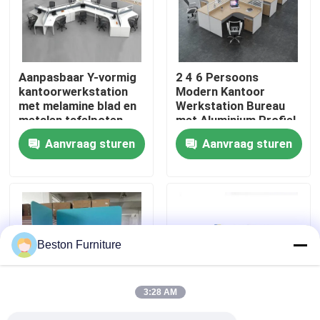
Fabriekstocht
Aanpasbaar Y-vormig
2 4 6 Persoons
Kwaliteitscontrole
kantoorwerkstation
Modern Kantoor
met melamine blad en
Werkstation Bureau
metalen tafelpoten
met Aluminium Profiel
Neem contact met ons op
Stof Materiaal en
Aanvraag sturen
Aanvraag sturen
30mm Dik Paneel
Nieuws
Gevallen
Beston Furniture
Blog
3:28 AM
Bureau Werkstation Bureaus