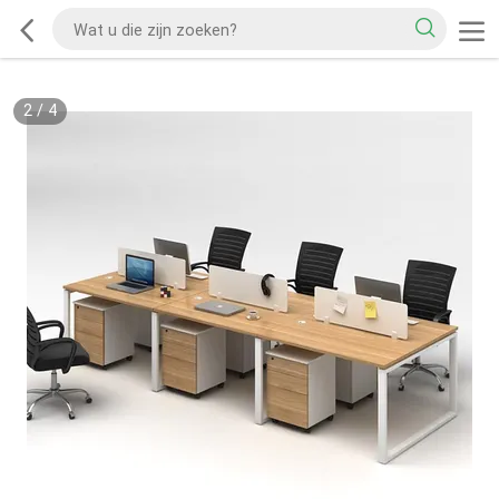
2
/
4