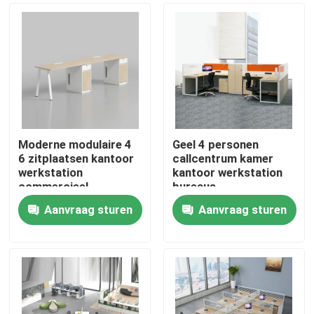
Moderne modulaire 4
Geel 4 personen
6 zitplaatsen kantoor
callcentrum kamer
werkstation
kantoor werkstation
commercieel
bureaus
personeel kantoor
Aanvraag sturen
Aanvraag sturen
bureau met privacy
Thuis
scherm
scheidingswand
Producten
Over ons