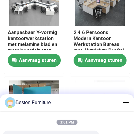
Fabriekstocht
Aanpasbaar Y-vormig
2 4 6 Persoons
Kwaliteitscontrole
kantoorwerkstation
Modern Kantoor
met melamine blad en
Werkstation Bureau
metalen tafelpoten
met Aluminium Profiel
Neem contact met ons op
Stof Materiaal en
Aanvraag sturen
Aanvraag sturen
30mm Dik Paneel
Nieuws
Gevallen
Beston Furniture
Blog
3:01 PM
Bureau Werkstation Bureaus