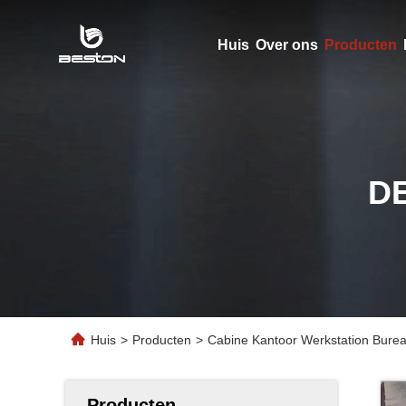
Huis
Over ons
Producten
D
Huis
>
Producten
>
Cabine Kantoor Werkstation Burea
Producten