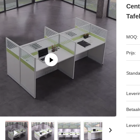
Cent
Tafe
MOQ:
Prijs:
Standa
Leveri
Betaal
Leveri