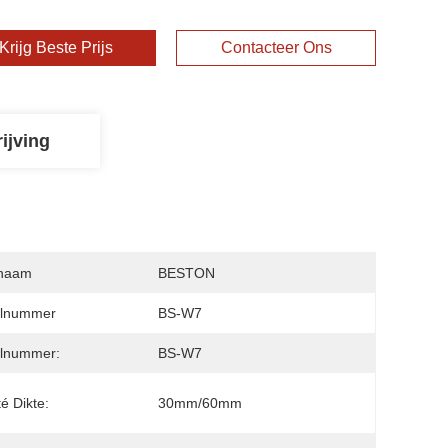
Krijg Beste Prijs
Contacteer Ons
ijving
naam
BESTON
lnummer
BS-W7
lnummer:
BS-W7
é Dikte:
30mm/60mm