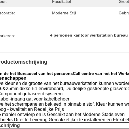
eur:
Facultatief
Groot
coratie:
Moderne Stijl
Gebru
4 personen kantoor werkstation bureau
arkeren:
roductomschrijving
an de het Bureaucel van het persoonsCall centre van het het Wer
enschappen
e kleur en de grootte van het bureauwerkstation kunnen worde
6&25mm dikke E1 enviroboard, Duidelijke gestreepte glasverd
omponent gebaseerd systeem
abel-ingang gat voor kabelbeheer
e het schermpanelen bekleed in pinnable stof, Kleur kunnen w
og - kwaliteit en Redelijke Prijs
e manier ontwierp en is Geschikt aan het Moderne Stadsleven
abrieks Directe Levering Gemakkelijker te installeren en Flexibe
chrijving