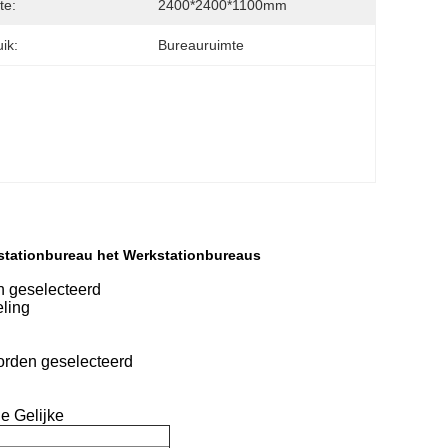
te:
2400*2400*1100mm
ik:
Bureauruimte
kstationbureau het Werkstationbureaus
n geselecteerd
eling
orden geselecteerd
le Gelijke