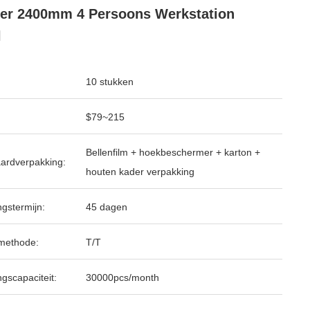
er 2400mm 4 Persoons Werkstation
l
10 stukken
$79~215
Bellenfilm + hoekbeschermer + karton +
ardverpakking:
houten kader verpakking
ngstermijn:
45 dagen
methode:
T/T
ngscapaciteit:
30000pcs/month