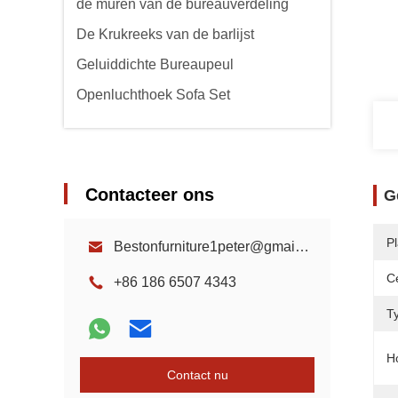
de muren van de bureauverdeling
De Krukreeks van de barlijst
Geluiddichte Bureaupeul
Openluchthoek Sofa Set
Contacteer ons
G
P
Bestonfurniture1peter@gmail.com
Ce
+86 186 6507 4343
T
H
Contact nu