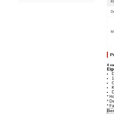
Kl
De
M
P
4 v
Eig
D
1
C
K
D
* Ho
* D
* F
Bes