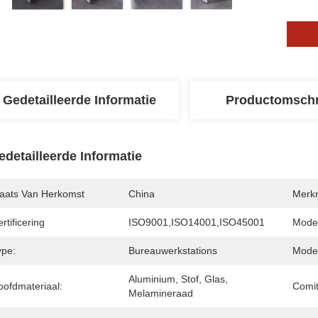
Gedetailleerde Informatie
Productomschr
edetailleerde Informatie
laats Van Herkomst
China
Merk
rtificering
ISO9001,ISO14001,ISO45001
Mode
ype:
Bureauwerkstations
Mode
Aluminium, Stof, Glas, 
oofdmateriaal:
Comit
Melamineraad