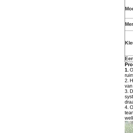
Mo
Me
Kle
Ee
Pro
1.
O
rui
2. 
van
3. 
sys
dra
4. O
tea
wel