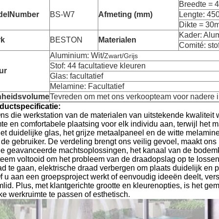
Breedte = 4
delNumber
BS-W7
Afmeting (mm)
Lengte: 450
Dikte = 30
Kader: Alum
rk
BESTON
Materialen
Comité: sto
Aluminium: Wit/
Zwart/Grijs
Stof: 44 facultatieve kleuren
ur
Glas: facultatief
Melamine: Facultatief
nheidsvolume
Tevreden om met ons verkoopteam voor nadere in
ductspecificatie:
ns die werkstation van de materialen van uitstekende kwaliteit w
mte en comfortabele plaatsing voor elk individu aan, terwijl het
Het duidelijke glas, het grijze metaalpaneel en de witte melami
 de gebruiker. De verdeling brengt ons veilig gevoel, maakt ons
De geavanceerde machtsoplossingen, het kanaal van de bodem
teem voltooid om het probleem van de draadopslag op te lossen.
ad te gaan, elektrische draad verbergen om plaats duidelijk en 
f u aan een groepsproject werkt of eenvoudig ideeën deelt, verst
mlid. Plus, met klantgerichte grootte en kleurenopties, is het g
ke werkruimte te passen of esthetisch.