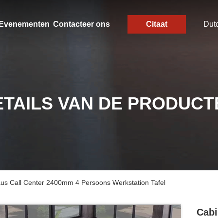
Evenementen
Contacteer ons
Citaat
Dut
ETAILS VAN DE PRODUCT
us Call Center 2400mm 4 Persoons Werkstation Tafel
Cabi