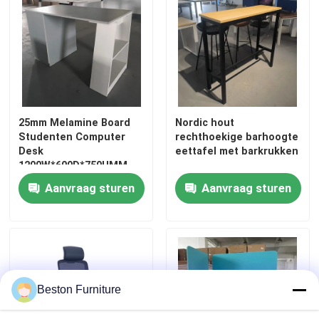
25mm Melamine Board
Nordic hout
Studenten Computer
rechthoekige barhoogte
Desk
eettafel met barkrukken
1200W*600D*750HMM
Schramvast Home Office
Aanvraag sturen
Aanvraag sturen
Desk
Beston Furniture