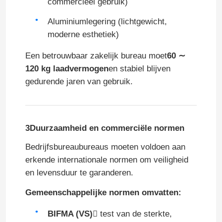
commercieel gebruik)
Aluminiumlegering (lichtgewicht,
Kantoormeubilair Bank
moderne esthetiek)
Receptie kantoor
Een betrouwbaar zakelijk bureau moet
60 ∼
120 kg laadvermogen
en stabiel blijven
gedurende jaren van gebruik.
Moderne Computerbureaus
de muren van de bureauverdeling
3Duurzaamheid en commerciële normen
Bedrijfsbureaubureaus moeten voldoen aan
De Krukreeks van de barlijst
erkende internationale normen om veiligheid
en levensduur te garanderen.
Geluiddichte Bureaupeul
Gemeenschappelijke normen omvatten:
Openluchthoek Sofa Set
BIFMA (VS)
 test van de sterkte,