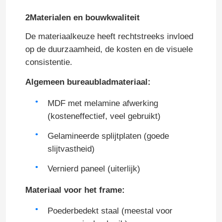
2Materialen en bouwkwaliteit
Uitvoerende Bureaus
De materiaalkeuze heeft rechtstreeks invloed
op de duurzaamheid, de kosten en de visuele
Het Regelbare Bureau van de bureauhoogte
consistentie.
Algemeen bureaubladmateriaal:
de stoel van het netwerkbureau
MDF met melamine afwerking
(kosteneffectief, veel gebruikt)
Hotel slaapkamer sets
Gelamineerde splijtplaten (goede
slijtvastheid)
Kantoor houten archiefkasten
Vernierd paneel (uiterlijk)
Vouwbare Opleidingslijst
Materiaal voor het frame:
Poederbedekt staal (meestal voor
de lijst van de bureauconferentie