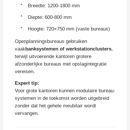
Breedte: 1200-1800 mm
Fabriekstocht
Diepte: 600-800 mm
Hoogte: 720×750 mm (vaste bureaus)
Kwaliteitscontrole
Openplanningsbureaus gebruiken
vaak
banksystemen of werkstationclusters
,
Neem contact met ons op
terwijl uitvoerende kantoren grotere
afzonderlijke bureaus met opslagintegratie
vereisen.
Nieuws
Expert tip:
Gevallen
Voor grote kantoren kunnen modulaire bureau-
systemen in de toekomst worden uitgebreid
zonder dat het gehele meubilair wordt
Blog
vervangen.
Bureau Werkstation Bureaus