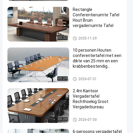
ie
Rectangle
Conferentieruimte Tafel
Hout Bruin
vergaderruimte Tafel
de lijst van de bureauconferent
00:32
2025-11-29
ie
10 personen Houten
conferentietafel met een
dikte van 25 mm en een
krabbenbestendig
oppervlak voor
vergaderingen in de raad
de lijst van de bureauconferent
00:29
2026-07-31
van bestuur
ie
2.4m Kantoor
Vergadertafel
Rechthoekig Groot
Vergaderbureau
de lijst van de bureauconferent
00:28
2026-07-30
ie
6-persoons vergadertafel