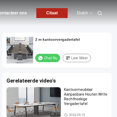
ontacteer ons
Citaat
Dutch
2 m kantoorvergadertafel
Chat Nu
Leer Meer
Gerelateerde video's
Kantoormeubilair
Aanpasbare Houten Witte
Rechthoekige
Vergadertafel
de lijst van de bureauconferent
00:27
2026-05-16