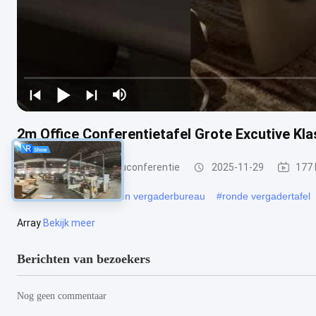
2m Office Conferentietafel Grote Excutive Kl
de lijst van de bureauconferentie
2025-11-29
177
#
Vergadertafel
#
houten vergaderbureau
#
ronde vergadertafel
Array
Bekijk meer
Berichten van bezoekers
Nog geen commentaar