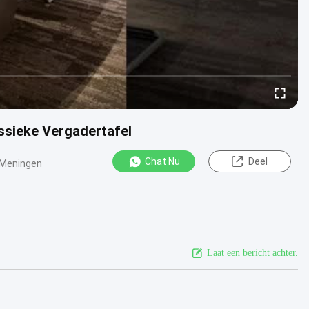
assieke Vergadertafel
Chat Nu
Deel
 Meningen
Laat een bericht achter.