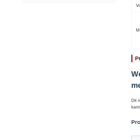
V
M
P
We
me
Dit 
kant
Pro