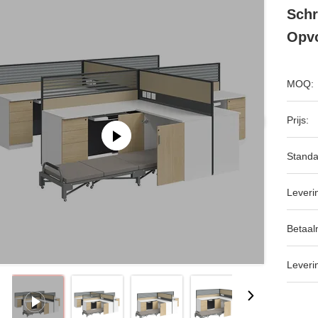
Schr
Opv
MOQ:
Prijs:
Standa
Leveri
Betaal
Leveri