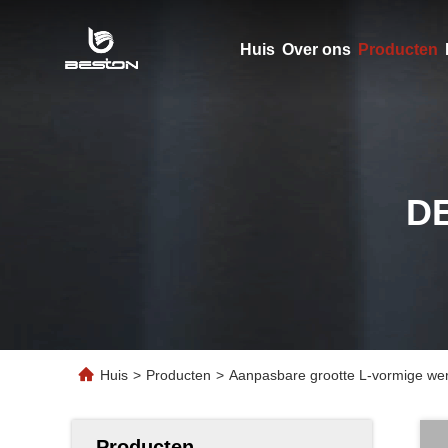
Huis
Over ons
Producten
D
Huis
>
Producten
>
Aanpasbare grootte L-vormige wer
Producten