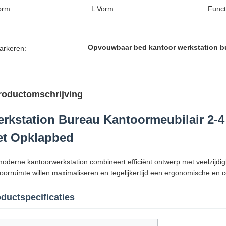
orm:
L Vorm
Funct
Opvouwbaar bed kantoor werkstation b
arkeren:
roductomschrijving
rkstation Bureau Kantoormeubilair 2-
t Opklapbed
moderne kantoorwerkstation combineert efficiënt ontwerp met veelzijdigh
oorruimte willen maximaliseren en tegelijkertijd een ergonomische en 
ductspecificaties