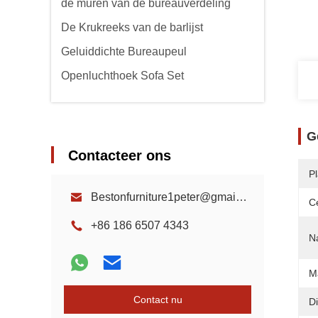
de muren van de bureauverdeling
De Krukreeks van de barlijst
Geluiddichte Bureaupeul
Openluchthoek Sofa Set
G
Contacteer ons
P
Bestonfurniture1peter@gmail.com
Ce
+86 186 6507 4343
N
Ma
Contact nu
D