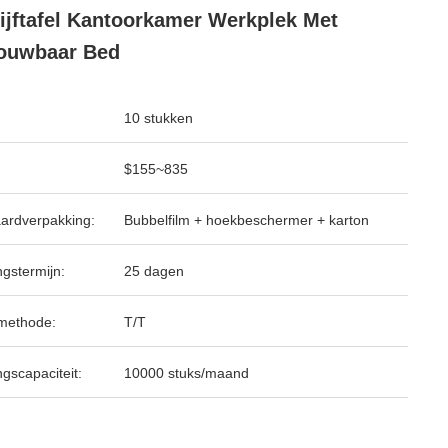
ijftafel Kantoorkamer Werkplek Met
ouwbaar Bed
10 stukken
$155~835
ardverpakking:
Bubbelfilm + hoekbeschermer + karton
ngstermijn:
25 dagen
methode:
T/T
ngscapaciteit:
10000 stuks/maand