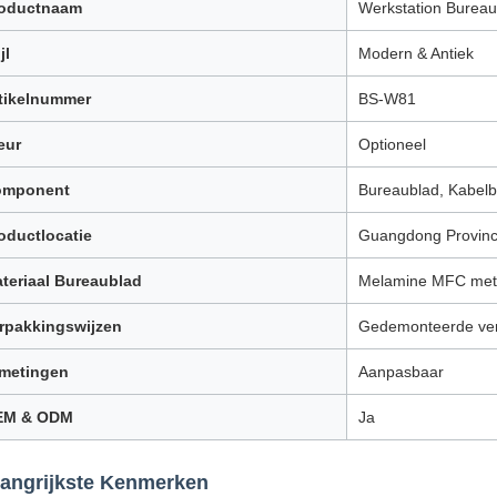
oductnaam
Werkstation Bureau
jl
Modern & Antiek
tikelnummer
BS-W81
eur
Optioneel
omponent
Bureaublad, Kabelb
oductlocatie
Guangdong Provinc
teriaal Bureaublad
Melamine MFC met
rpakkingswijzen
Gedemonteerde ve
metingen
Aanpasbaar
EM & ODM
Ja
langrijkste Kenmerken