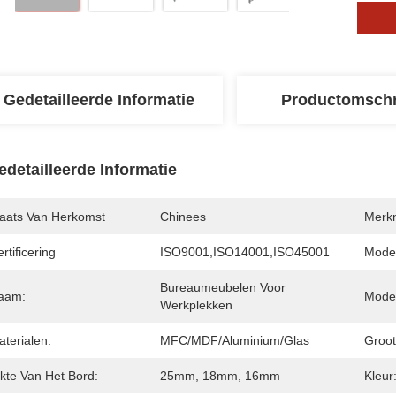
Gedetailleerde Informatie
Productomschr
edetailleerde Informatie
laats Van Herkomst
Chinees
Merk
rtificering
ISO9001,ISO14001,ISO45001
Mode
Bureaumeubelen Voor 
aam:
Model
Werkplekken
terialen:
MFC/MDF/Aluminium/Glas
Groot
ikte Van Het Bord:
25mm, 18mm, 16mm
Kleur