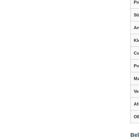
Pr
Sti
Ar
Kl
C
Pr
Ma
Ve
Af
O
Be