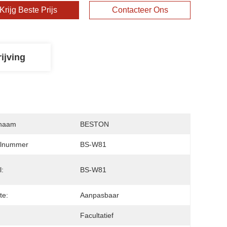
Krijg Beste Prijs
Contacteer Ons
ijving
naam
BESTON
lnummer
BS-W81
:
BS-W81
te:
Aanpasbaar
:
Facultatief