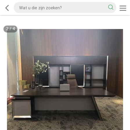
2
/
4