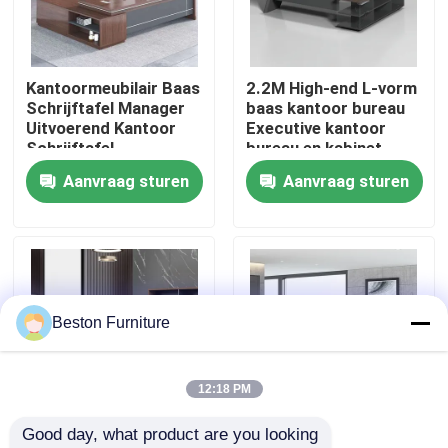
Fabriekstocht
Kantoormeubilair Baas
2.2M High-end L-vorm
Schrijftafel Manager
baas kantoor bureau
Kwaliteitscontrole
Uitvoerend Kantoor
Executive kantoor
Schrijftafel
bureau en kabinet
Aanvraag sturen
Aanvraag sturen
Neem contact met ons op
Nieuws
Gevallen
Beston Furniture
Blog
12:18 PM
Good day, what product are you looking 
Bureau Werkstation Bureaus
2 meter 50 mm
Grootte 1800 mm