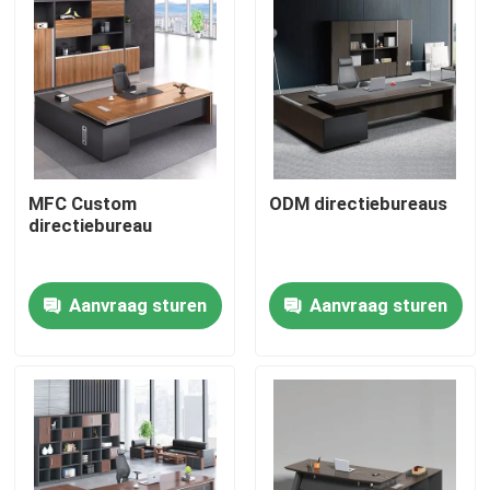
MFC Custom
ODM directiebureaus
directiebureau
Aanvraag sturen
Aanvraag sturen
Thuis
Producten
Over ons