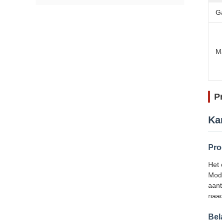
G
M
P
Ka
Pro
Het 
Modu
aant
naad
Bel