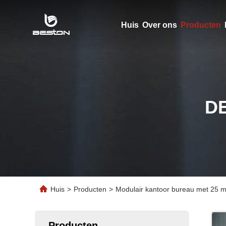
Huis
Over ons
Producten
D
Huis
>
Producten
>
Modulair kantoor bureau met 25 m
Producten