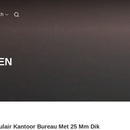
ch
EN
lair Kantoor Bureau Met 25 Mm Dik