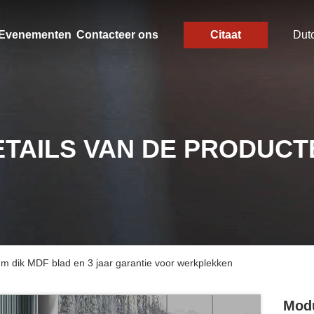
Evenementen
Contacteer ons
Citaat
Dut
ETAILS VAN DE PRODUCT
m dik MDF blad en 3 jaar garantie voor werkplekken
Modu