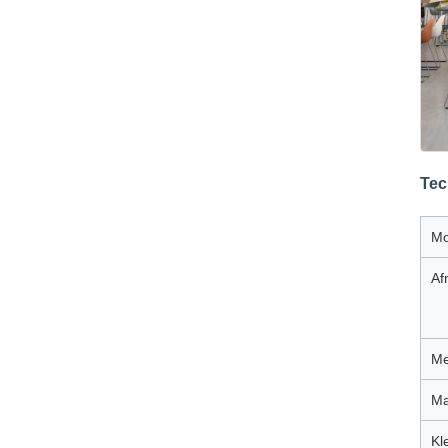
Tec
Mo
Af
Me
Ma
Kl