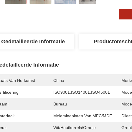
Gedetailleerde Informatie
Productomschr
edetailleerde Informatie
laats Van Herkomst
China
Merk
rtificering
ISO9001,ISO14001,ISO45001
Mode
aam:
Bureau
Model
teriaal:
Melamineplaten Van MFC/MDF
Dikte:
eur:
Wit/Houtkorrels/Oranje
Groot