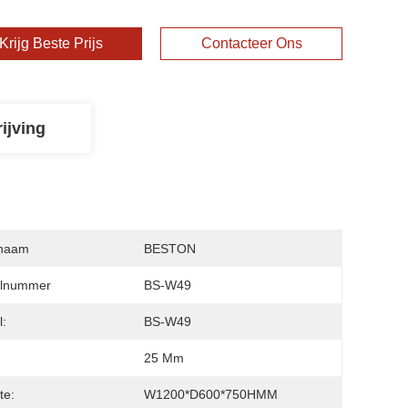
Krijg Beste Prijs
Contacteer Ons
ijving
naam
BESTON
lnummer
BS-W49
:
BS-W49
25 Mm
te:
W1200*D600*750HMM