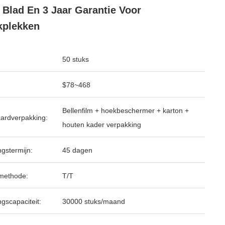
Blad En 3 Jaar Garantie Voor
kplekken
50 stuks
$78~468
Bellenfilm + hoekbeschermer + karton +
ardverpakking:
houten kader verpakking
ngstermijn:
45 dagen
methode:
T/T
ngscapaciteit:
30000 stuks/maand