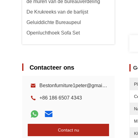
de muren van de bureauverdeling
De Krukreeks van de barlijst
Geluiddichte Bureaupeul
Openluchthoek Sofa Set
Contacteer ons
G
P
Bestonfurniture1peter@gmail.com
Ce
+86 186 6507 4343
N
Ma
Contact nu
Kl