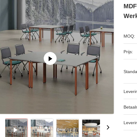
MDF 
Wer
MOQ:
Prijs:
Standa
Leveri
Betaal
Leveri