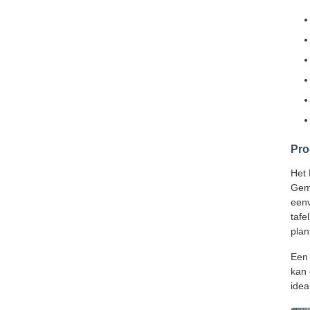
Pro
Het 
Gema
eenv
tafe
pla
Een 
kan 
idea