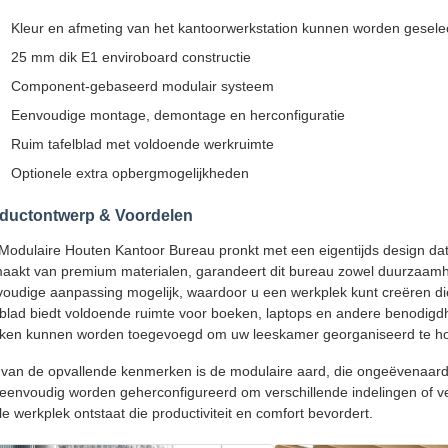
Kleur en afmeting van het kantoorwerkstation kunnen worden gesele
25 mm dik E1 enviroboard constructie
Component-gebaseerd modulair systeem
Eenvoudige montage, demontage en herconfiguratie
Ruim tafelblad met voldoende werkruimte
Optionele extra opbergmogelijkheden
ductontwerp & Voordelen
Modulaire Houten Kantoor Bureau pronkt met een eigentijds design dat
akt van premium materialen, garandeert dit bureau zowel duurzaamhe
oudige aanpassing mogelijk, waardoor u een werkplek kunt creëren di
lblad biedt voldoende ruimte voor boeken, laptops en andere benodigdh
nken kunnen worden toegevoegd om uw leeskamer georganiseerd te h
van de opvallende kenmerken is de modulaire aard, die ongeëvenaarde 
eenvoudig worden geherconfigureerd om verschillende indelingen of
le werkplek ontstaat die productiviteit en comfort bevordert.