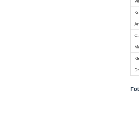
Ve
Ko
A
Ca
Ma
Kl
Dr
Fot