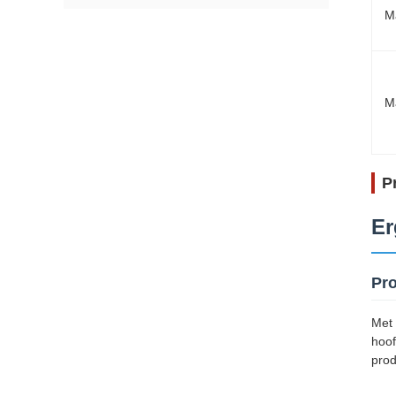
Ma
M
P
Er
Pro
Met 
hoof
prod