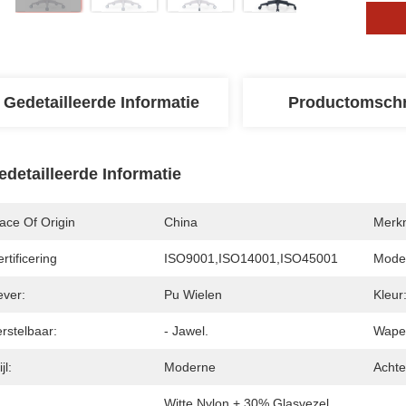
Gedetailleerde Informatie
Productomschr
edetailleerde Informatie
ace Of Origin
China
Merk
rtificering
ISO9001,ISO14001,ISO45001
Mode
ever:
Pu Wielen
Kleur
rstelbaar:
- Jawel.
Wape
jl:
Moderne
Achte
Witte Nylon + 30% Glasvezel 