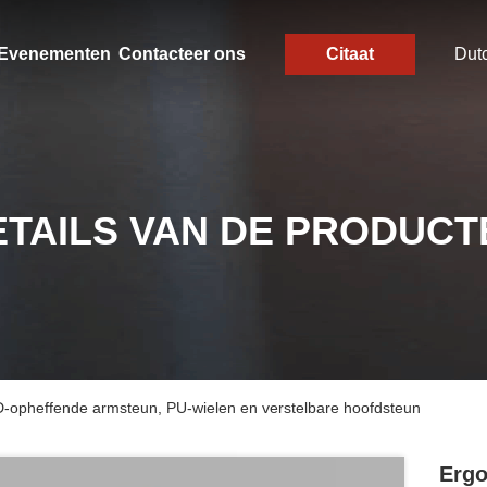
Evenementen
Contacteer ons
Citaat
Dut
ETAILS VAN DE PRODUCT
-opheffende armsteun, PU-wielen en verstelbare hoofdsteun
Ergo