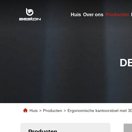
Huis
Over ons
Producten
D
Huis
>
Producten
>
Ergonomische kantoorstoel met 3D
Producten