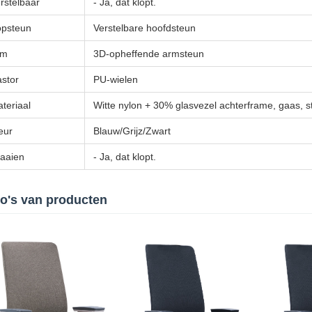
rstelbaar
- Ja, dat klopt.
psteun
Verstelbare hoofdsteun
rm
3D-opheffende armsteun
stor
PU-wielen
teriaal
Witte nylon + 30% glasvezel achterframe, gaas, s
eur
Blauw/Grijz/Zwart
aaien
- Ja, dat klopt.
o's van producten