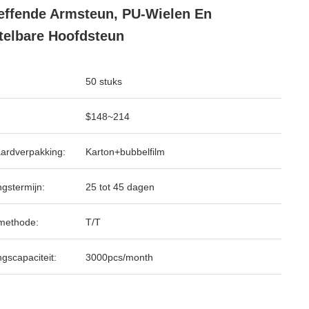
ffende Armsteun, PU-Wielen En
telbare Hoofdsteun
50 stuks
$148~214
ardverpakking:
Karton+bubbelfilm
ngstermijn:
25 tot 45 dagen
methode:
T/T
ngscapaciteit:
3000pcs/month