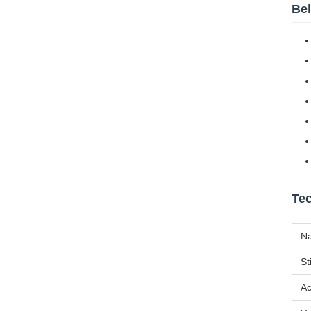
Bel
Tec
N
Sti
Ac