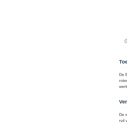
To
De B
rote
werk
Ver
De w
ruil