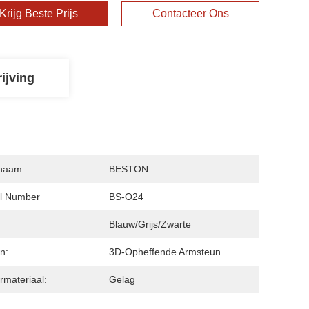
Krijg Beste Prijs
Contacteer Ons
ijving
naam
BESTON
l Number
BS-O24
:
Blauw/grijs/zwarte
n:
3D-Opheffende Armsteun
rmateriaal:
Gelag