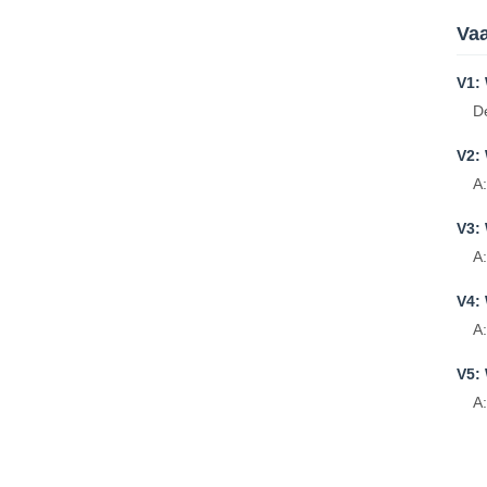
Vaa
V1:
D
V2:
A
V3:
A
V4: 
A
V5: 
A