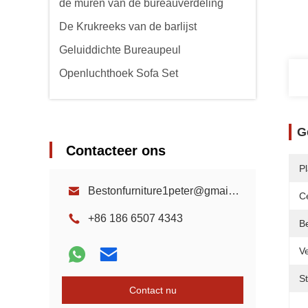
de muren van de bureauverdeling
De Krukreeks van de barlijst
Geluiddichte Bureaupeul
Openluchthoek Sofa Set
G
Contacteer ons
Pl
Bestonfurniture1peter@gmail.com
Ce
+86 186 6507 4343
B
Ve
Sti
Contact nu