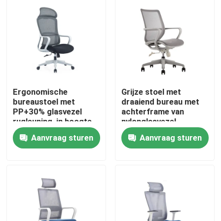
Ergonomische
Grijze stoel met
bureaustoel met
draaiend bureau met
PP+30% glasvezel
achterframe van
rugleuning, in hoogte
nylonglasvezel,
verstelbaar en met
schuimkussing en
Aanvraag sturen
Aanvraag sturen
nylon wielen
zwarte PU-wielen
Thuis
Producten
Over ons