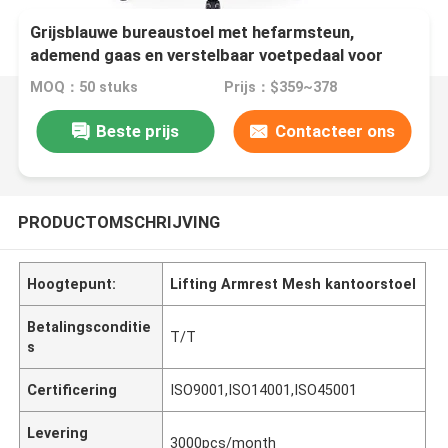
Grijsblauwe bureaustoel met hefarmsteun,
ademend gaas en verstelbaar voetpedaal voor
ergonomisch comfort
MOQ：50 stuks
Prijs：$359~378
Beste prijs
Contacteer ons
PRODUCTOMSCHRIJVING
Hoogtepunt:
Lifting Armrest Mesh kantoorstoel
Betalingsconditie
T/T
s
Certificering
ISO9001,ISO14001,ISO45001
Levering
3000pcs/month