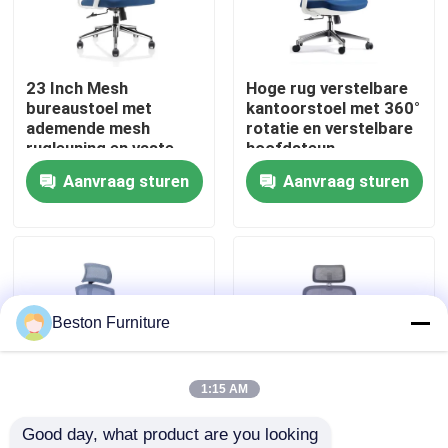
Fabriekstocht
23 Inch Mesh
Hoge rug verstelbare
bureaustoel met
kantoorstoel met 360°
Kwaliteitscontrole
ademende mesh
rotatie en verstelbare
rugleuning en vaste
hoofdsteun
armleuningen
Aanvraag sturen
Aanvraag sturen
Neem contact met ons op
Draaibare bureaustoel
Nieuws
Gevallen
Beston Furniture
Blog
1:15 AM
Good day, what product are you looking 
Bureau Werkstation Bureaus
Grijsblauwe
Grijze Witte Mesh