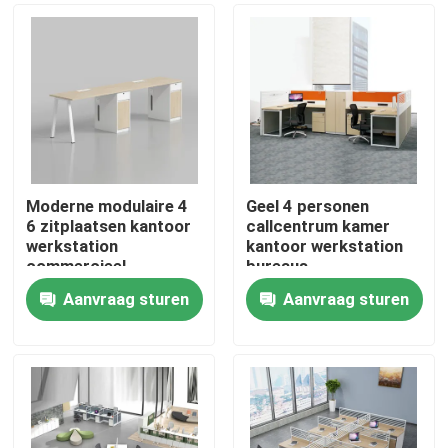
Moderne modulaire 4
Geel 4 personen
6 zitplaatsen kantoor
callcentrum kamer
werkstation
kantoor werkstation
commercieel
bureaus
personeel kantoor
Aanvraag sturen
Aanvraag sturen
bureau met privacy
Thuis
scherm
scheidingswand
Producten
Over ons