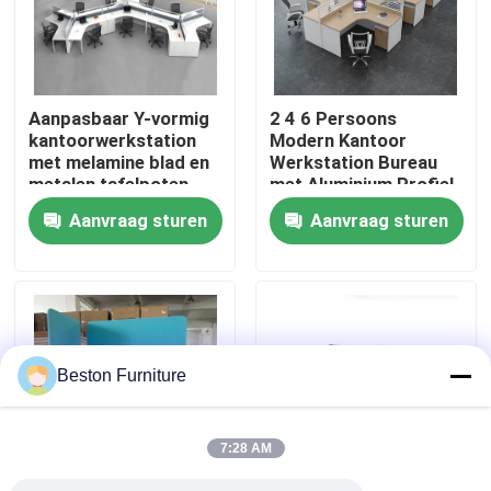
Fabriekstocht
Aanpasbaar Y-vormig
2 4 6 Persoons
Kwaliteitscontrole
kantoorwerkstation
Modern Kantoor
met melamine blad en
Werkstation Bureau
metalen tafelpoten
met Aluminium Profiel
Neem contact met ons op
Stof Materiaal en
Aanvraag sturen
Aanvraag sturen
30mm Dik Paneel
Nieuws
Gevallen
Beston Furniture
Blog
7:28 AM
Bureau Werkstation Bureaus