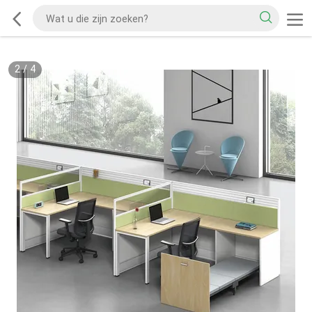
2
/
4