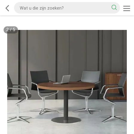
2
/
5