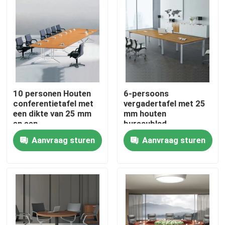
10 personen Houten
6-persoons
conferentietafel met
vergadertafel met 25
een dikte van 25 mm
mm houten
en een
bureaublad,
krabbenbestendig
krasbestendige
Aanvraag sturen
Aanvraag sturen
oppervlak voor
afwerking en
vergaderingen in de
aanpasbare kleuren
Thuis
raad van bestuur
Producten
Over ons