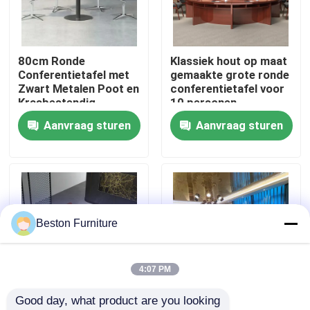
Fabriekstocht
80cm Ronde
Klassiek hout op maat
Conferentietafel met
gemaakte grote ronde
Kwaliteitscontrole
Zwart Metalen Poot en
conferentietafel voor
Krasbestendig
10 personen
Oppervlak
Aanvraag sturen
Aanvraag sturen
Neem contact met ons op
Nieuws
Gevallen
Beston Furniture
Blog
4:07 PM
Good day, what product are you looking 
Bureau Werkstation Bureaus
2.4M Houten
Kantorenmeubelen