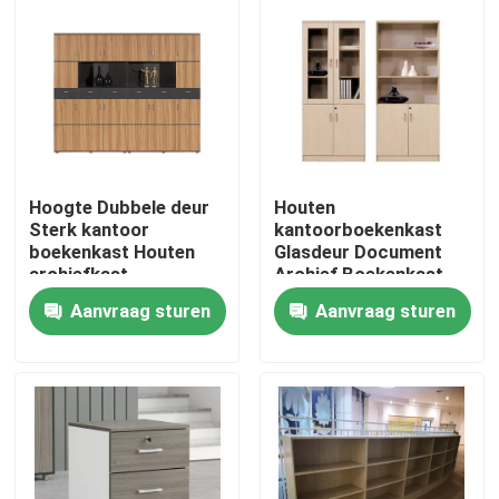
Hoogte Dubbele deur
Houten
Sterk kantoor
kantoorboekenkast
boekenkast Houten
Glasdeur Document
archiefkast
Archief Boekenkast
Aanvraag sturen
Aanvraag sturen
Thuis
Producten
Over ons