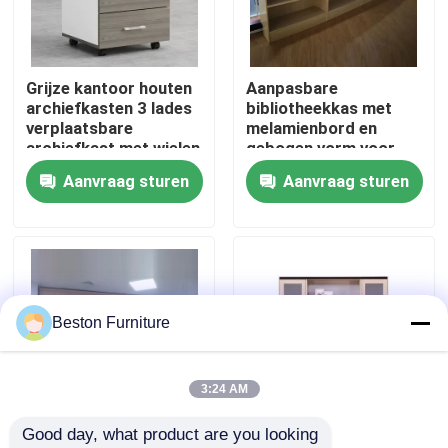
Fabriekstocht
Grijze kantoor houten
Aanpasbare
archiefkasten 3 lades
bibliotheekkas met
Kwaliteitscontrole
verplaatsbare
melamienbord en
archiefkast met wielen
gebogen vorm voor
kantooropslag
Aanvraag sturen
Aanvraag sturen
Neem contact met ons op
Nieuws
Gevallen
Beston Furniture
Blog
3:24 AM
Good day, what product are you looking 
Bureau Werkstation Bureaus
Gepersonaliseerde
Hoog krabbestendige