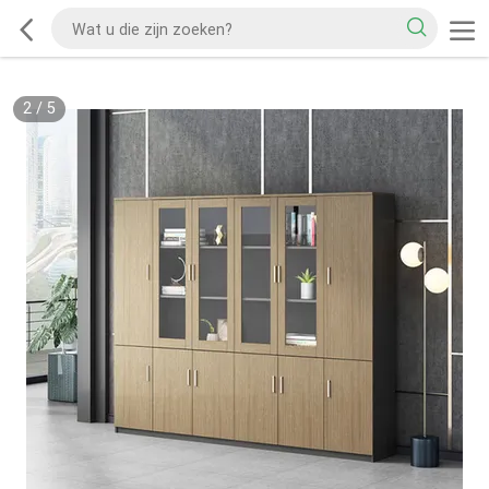
2
/
5