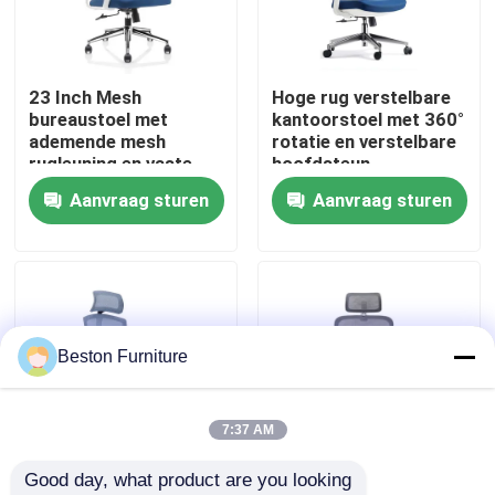
Fabriekstocht
23 Inch Mesh
Hoge rug verstelbare
bureaustoel met
kantoorstoel met 360°
Kwaliteitscontrole
ademende mesh
rotatie en verstelbare
rugleuning en vaste
hoofdsteun
armleuningen
Aanvraag sturen
Aanvraag sturen
Neem contact met ons op
Draaibare bureaustoel
Nieuws
Gevallen
Beston Furniture
Blog
7:37 AM
Good day, what product are you looking 
Bureau Werkstation Bureaus
Grijsblauwe
Grijze Witte Mesh