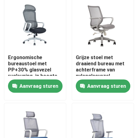
Ergonomische
Grijze stoel met
bureaustoel met
draaiend bureau met
PP+30% glasvezel
achterframe van
rugleuning, in hoogte
nylonglasvezel,
verstelbaar en met
schuimkussing en
Aanvraag sturen
Aanvraag sturen
nylon wielen
zwarte PU-wielen
Thuis
Producten
Over ons