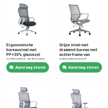
Ergonomische
Grijze stoel met
bureaustoel met
draaiend bureau met
PP+30% glasvezel
achterframe van
rugleuning, in hoogte
nylonglasvezel,
verstelbaar en met
schuimkussing en
Aanvraag sturen
Aanvraag sturen
nylon wielen
zwarte PU-wielen
Thuis
Producten
Over ons