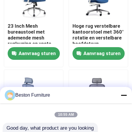
Fabriekstocht
23 Inch Mesh
Hoge rug verstelbare
bureaustoel met
kantoorstoel met 360°
Kwaliteitscontrole
ademende mesh
rotatie en verstelbare
rugleuning en vaste
hoofdsteun
armleuningen
Aanvraag sturen
Aanvraag sturen
Neem contact met ons op
Draaibare bureaustoel
Nieuws
Gevallen
Beston Furniture
Blog
10:55 AM
Good day, what product are you looking 
Bureau Werkstation Bureaus
Grijsblauwe
Grijze Witte Mesh