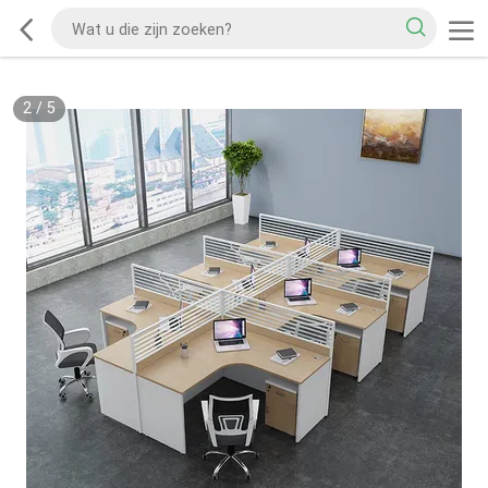
2
/
5