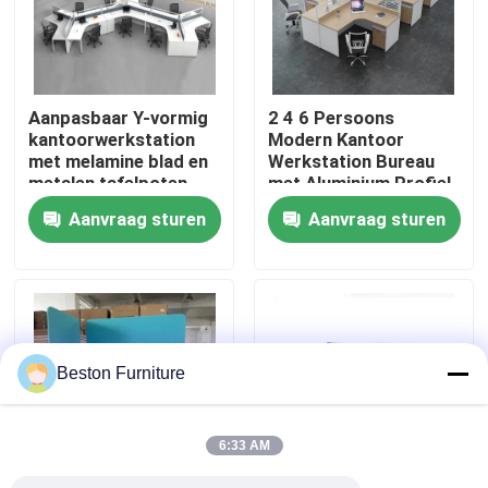
Fabriekstocht
Aanpasbaar Y-vormig
2 4 6 Persoons
Kwaliteitscontrole
kantoorwerkstation
Modern Kantoor
met melamine blad en
Werkstation Bureau
metalen tafelpoten
met Aluminium Profiel
Neem contact met ons op
Stof Materiaal en
Aanvraag sturen
Aanvraag sturen
30mm Dik Paneel
Nieuws
Gevallen
Beston Furniture
Blog
6:33 AM
Bureau Werkstation Bureaus