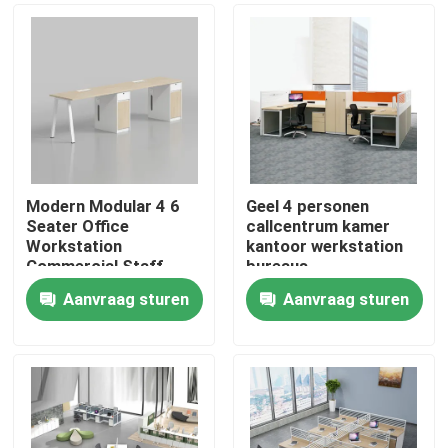
Modern Modular 4 6
Geel 4 personen
Seater Office
callcentrum kamer
Workstation
kantoor werkstation
Commercial Staff
bureaus
Office Desk with
Aanvraag sturen
Aanvraag sturen
Privacy Screen
Thuis
Partition
Producten
Over ons