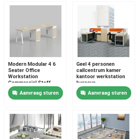
Modern Modular 4 6
Geel 4 personen
Seater Office
callcentrum kamer
Workstation
kantoor werkstation
Commercial Staff
bureaus
Office Desk with
Aanvraag sturen
Aanvraag sturen
Privacy Screen
Thuis
Partition
Producten
Over ons