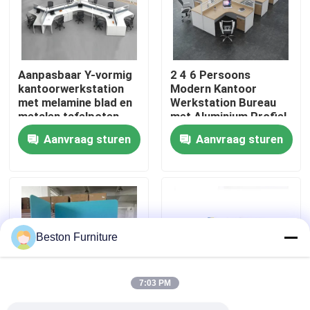
Fabriekstocht
Aanpasbaar Y-vormig
2 4 6 Persoons
Kwaliteitscontrole
kantoorwerkstation
Modern Kantoor
met melamine blad en
Werkstation Bureau
metalen tafelpoten
met Aluminium Profiel
Neem contact met ons op
Stof Materiaal en
Aanvraag sturen
Aanvraag sturen
30mm Dik Paneel
Nieuws
Gevallen
Beston Furniture
Blog
7:03 PM
Bureau Werkstation Bureaus