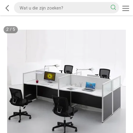
2
/
5